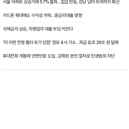
서울 아파트 상승거래 57% 돌파…집값 반등, 강남 넘어 외곽까지 확산
카드론 확대에도 수익성 하락…중금리대출 영향
국채금리 상승, 자영업자 대출 부담 커진다
'미·이란 전쟁 틈타 유가 담합' 정유 4사 기소…파급 효과 26조 원 달해
휴대전화 개통에 안면인증 도입...강화된 본인 절차로 민생범죄 차단