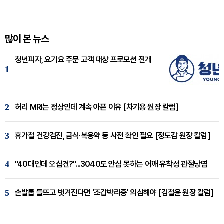
많이 본 뉴스
청년피자, 요기요 주문 고객 대상 프로모션 전개
1
2
허리 MRI는 정상인데 계속 아픈 이유 [차기용 원장 칼럼]
3
휴가철 건강검진, 금식·복용약 등 사전 확인 필요 [정도감 원장 칼럼]
4
"40대인데 오십견?"...3040도 안심 못하는 어깨 유착성 관절낭염
5
손발톱 들뜨고 벗겨진다면 '조갑박리증' 의심해야 [김철윤 원장 칼럼]