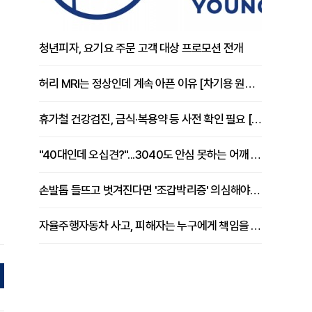
청년피자, 요기요 주문 고객 대상 프로모션 전개
허리 MRI는 정상인데 계속 아픈 이유 [차기용 원장 칼럼]
휴가철 건강검진, 금식·복용약 등 사전 확인 필요 [정도감 원장 칼럼]
"40대인데 오십견?"...3040도 안심 못하는 어깨 유착성 관절낭염
손발톱 들뜨고 벗겨진다면 '조갑박리증' 의심해야 [김철윤 원장 칼럼]
자율주행자동차 사고, 피해자는 누구에게 책임을 물을 수 있을까