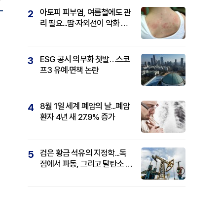
아토피 피부염, 여름철에도 관
2
리 필요...땀·자외선이 악화 요
인
ESG 공시 의무화 첫발…스코
3
프3 유예·면책 논란
8월 1일 세계 폐암의 날...폐암
4
환자 4년 새 27.9% 증가
검은 황금 석유의 지정학...독
5
점에서 파동, 그리고 탈탄소 패
권까지