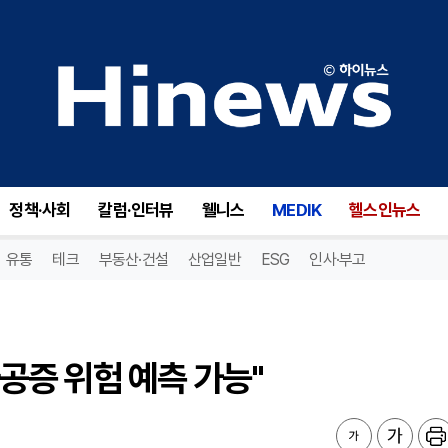
다공증 위험 예측 가능"
정책·사회
칼럼·인터뷰
웰니스
MEDIK
헬스인뉴스
유통
테크
부동산·건설
산업일반
ESG
인사·부고
다공증 위험 예측 가능"