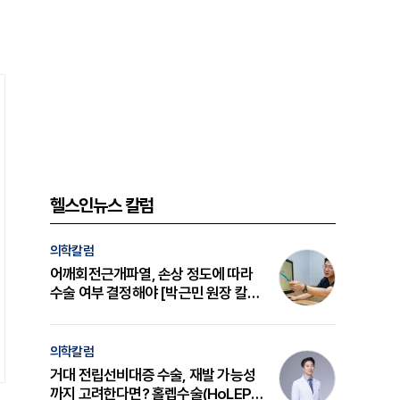
헬스인뉴스 칼럼
의학칼럼
어깨회전근개파열, 손상 정도에 따라
수술 여부 결정해야 [박근민 원장 칼
럼]
의학칼럼
거대 전립선비대증 수술, 재발 가능성
까지 고려한다면? 홀렙수술(HoLEP)