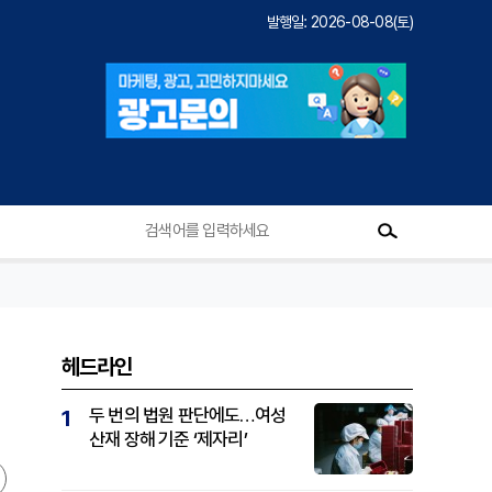
발행일: 2026-08-08(토)
헤드라인
두 번의 법원 판단에도…여성
1
산재 장해 기준 ‘제자리’