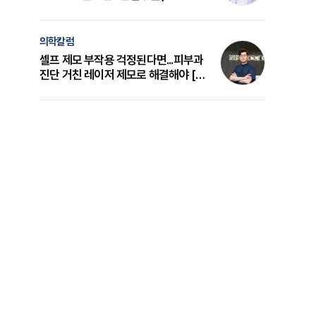
의 원리와 선택 기준 [길건 원장 칼럼]
의학칼럼
셀프 제모 부작용 걱정된다면...피부과
진단 거친 레이저 제모로 해결해야 [변
준석 원장 칼럼]