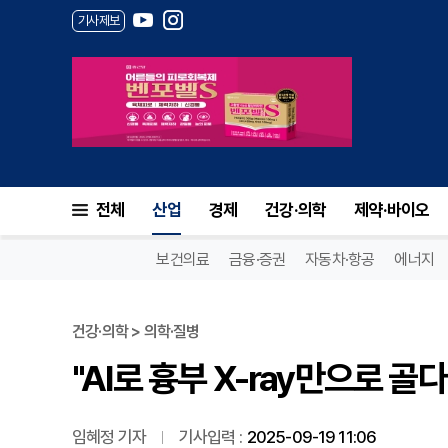
기사제보
"AI로 흉부 X-ray만으로 골
전체
산업
경제
건강·의학
제약·바이오
보건의료
금융·증권
자동차·항공
에너지
건강·의학 > 의학·질병
"AI로 흉부 X-ray만으로 골
임혜정 기자
기사입력 :
2025-09-19 11:06