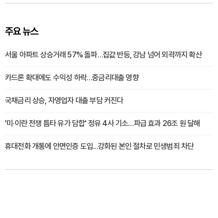
주요 뉴스
서울 아파트 상승거래 57% 돌파…집값 반등, 강남 넘어 외곽까지 확산
카드론 확대에도 수익성 하락…중금리대출 영향
국채금리 상승, 자영업자 대출 부담 커진다
'미·이란 전쟁 틈타 유가 담합' 정유 4사 기소…파급 효과 26조 원 달해
휴대전화 개통에 안면인증 도입...강화된 본인 절차로 민생범죄 차단