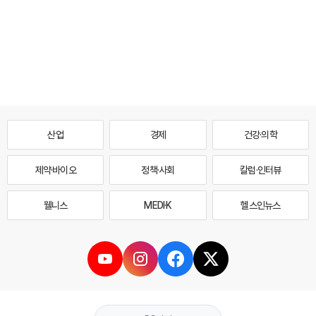
산업
경제
건강·의학
제약·바이오
정책·사회
칼럼·인터뷰
웰니스
MEDI·K
헬스인뉴스