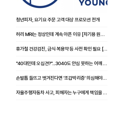
청년피자, 요기요 주문 고객 대상 프로모션 전개
허리 MRI는 정상인데 계속 아픈 이유 [차기용 원장 칼럼]
휴가철 건강검진, 금식·복용약 등 사전 확인 필요 [정도감 원장 칼럼]
"40대인데 오십견?"...3040도 안심 못하는 어깨 유착성 관절낭염
손발톱 들뜨고 벗겨진다면 '조갑박리증' 의심해야 [김철윤 원장 칼럼]
자율주행자동차 사고, 피해자는 누구에게 책임을 물을 수 있을까