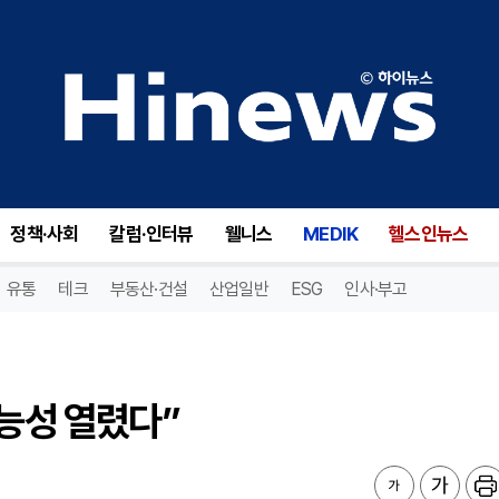
능성 열렸다”
정책·사회
칼럼·인터뷰
웰니스
MEDIK
헬스인뉴스
유통
테크
부동산·건설
산업일반
ESG
인사·부고
가능성 열렸다”