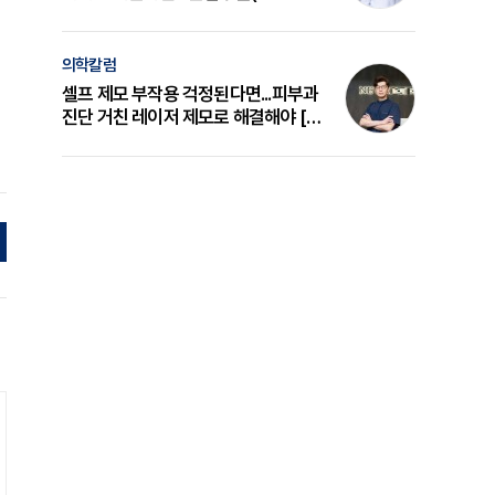
의 원리와 선택 기준 [길건 원장 칼럼]
의학칼럼
셀프 제모 부작용 걱정된다면...피부과
진단 거친 레이저 제모로 해결해야 [변
준석 원장 칼럼]