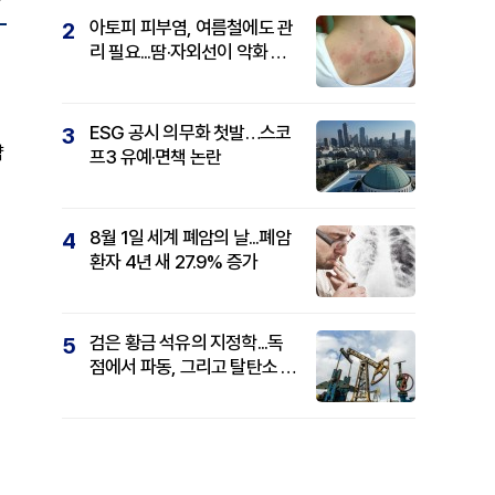
아토피 피부염, 여름철에도 관
2
리 필요...땀·자외선이 악화 요
인
ESG 공시 의무화 첫발…스코
3
약
프3 유예·면책 논란
8월 1일 세계 폐암의 날...폐암
4
환자 4년 새 27.9% 증가
검은 황금 석유의 지정학...독
5
점에서 파동, 그리고 탈탄소 패
권까지