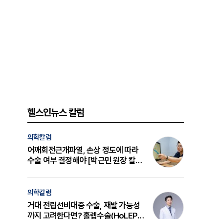
헬스인뉴스 칼럼
의학칼럼
어깨회전근개파열, 손상 정도에 따라
수술 여부 결정해야 [박근민 원장 칼
럼]
의학칼럼
거대 전립선비대증 수술, 재발 가능성
까지 고려한다면? 홀렙수술(HoLEP)