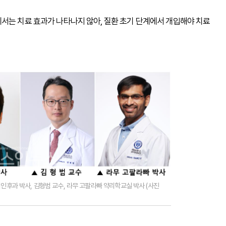
서는 치료 효과가 나타나지 않아, 질환 초기 단계에서 개입해야 치료
비인후과 박사, 김형범 교수, 라무 고팔라빠 약리학교실 박사 (사진