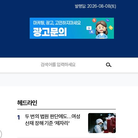
발행일: 2026-08-08(토)
헤드라인
두 번의 법원 판단에도…여성
1
산재 장해 기준 ‘제자리’