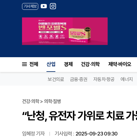
기사제보
“난청, 유전자 가위로 치료 가
전체
산업
경제
건강·의학
제약·바이오
보건의료
금융·증권
자동차·항공
에너지
건강·의학 > 의학·질병
“난청, 유전자 가위로 치료 
임혜정 기자
기사입력 :
2025-09-23 09:30