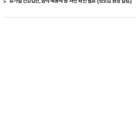
5
휴가철 건강검진, 금식·복용약 등 사전 확인 필요 [정도감 원장 칼럼]