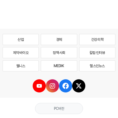
산업
경제
건강·의학
제약·바이오
정책·사회
칼럼·인터뷰
웰니스
MEDI·K
헬스인뉴스
PC버전