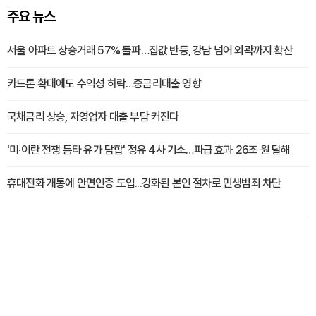
주요 뉴스
서울 아파트 상승거래 57% 돌파…집값 반등, 강남 넘어 외곽까지 확산
카드론 확대에도 수익성 하락…중금리대출 영향
국채금리 상승, 자영업자 대출 부담 커진다
'미·이란 전쟁 틈타 유가 담합' 정유 4사 기소…파급 효과 26조 원 달해
휴대전화 개통에 안면인증 도입...강화된 본인 절차로 민생범죄 차단