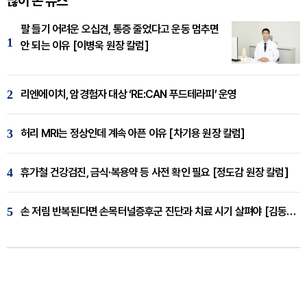
많이 본 뉴스
팔 들기 어려운 오십견, 통증 줄었다고 운동 멈추면
1
안 되는 이유 [이병욱 원장 칼럼]
2
리엔에이치, 암경험자 대상 ‘RE:CAN 푸드테라피’ 운영
3
허리 MRI는 정상인데 계속 아픈 이유 [차기용 원장 칼럼]
4
휴가철 건강검진, 금식·복용약 등 사전 확인 필요 [정도감 원장 칼럼]
5
손 저림 반복된다면 손목터널증후군 진단과 치료 시기 살펴야 [김동현 원장 칼럼]