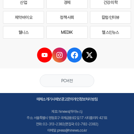
산업
경제
건강·의학
제약·바이오
정책·사회
칼럼·인터뷰
웰니스
MEDI·K
헬스인뉴스
PC버전
매체소개
기사제보
광고문의
개인정보처리방침
제호: hinews(하이뉴스)
주소: 서울특별시 영등포구 국제금융로2길 17 시티플라자 421호
전화: 02-313-2382(편집국: 02-782-2382)
이메일: press@hinews.co.kr