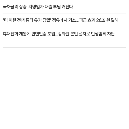
국채금리 상승, 자영업자 대출 부담 커진다
'미·이란 전쟁 틈타 유가 담합' 정유 4사 기소…파급 효과 26조 원 달해
휴대전화 개통에 안면인증 도입...강화된 본인 절차로 민생범죄 차단