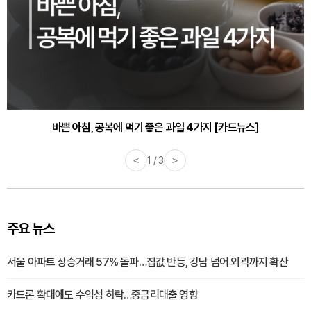
바쁜 아침, 공복에 먹기 좋은 과일 4가지 [카드뉴스]
<
1 / 3
>
주요 뉴스
서울 아파트 상승거래 57% 돌파…집값 반등, 강남 넘어 외곽까지 확산
카드론 확대에도 수익성 하락…중금리대출 영향