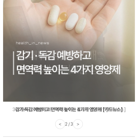
감기·독감 예방하고 면역력 높이는 4가지 영양제 [카드뉴스]
<
3 / 3
>