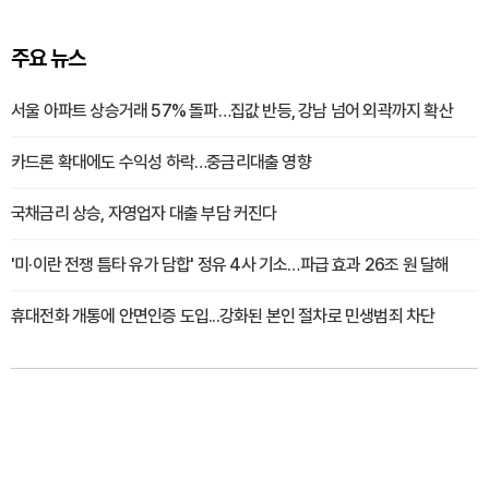
주요 뉴스
서울 아파트 상승거래 57% 돌파…집값 반등, 강남 넘어 외곽까지 확산
카드론 확대에도 수익성 하락…중금리대출 영향
국채금리 상승, 자영업자 대출 부담 커진다
'미·이란 전쟁 틈타 유가 담합' 정유 4사 기소…파급 효과 26조 원 달해
휴대전화 개통에 안면인증 도입...강화된 본인 절차로 민생범죄 차단