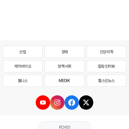
산업
경제
건강·의학
제약·바이오
정책·사회
칼럼·인터뷰
웰니스
MEDI·K
헬스인뉴스
PC버전