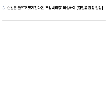
5
손발톱 들뜨고 벗겨진다면 '조갑박리증' 의심해야 [김철윤 원장 칼럼]