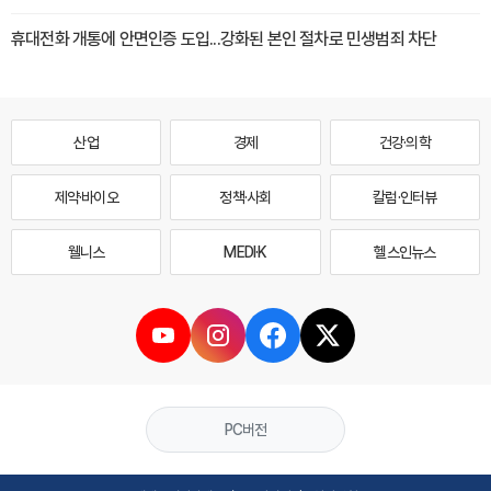
휴대전화 개통에 안면인증 도입...강화된 본인 절차로 민생범죄 차단
산업
경제
건강·의학
제약·바이오
정책·사회
칼럼·인터뷰
웰니스
MEDI·K
헬스인뉴스
PC버전