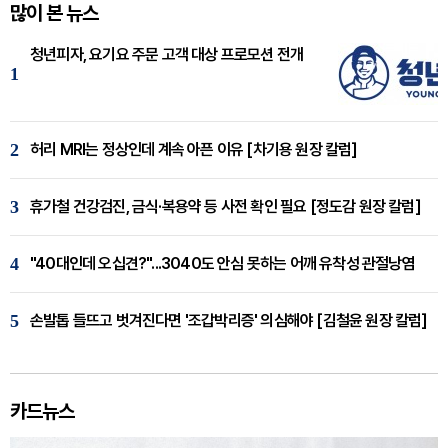
많이 본 뉴스
청년피자, 요기요 주문 고객 대상 프로모션 전개
1
2
허리 MRI는 정상인데 계속 아픈 이유 [차기용 원장 칼럼]
3
휴가철 건강검진, 금식·복용약 등 사전 확인 필요 [정도감 원장 칼럼]
4
"40대인데 오십견?"...3040도 안심 못하는 어깨 유착성 관절낭염
5
손발톱 들뜨고 벗겨진다면 '조갑박리증' 의심해야 [김철윤 원장 칼럼]
카드뉴스