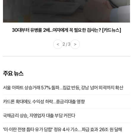
감기·독감 예방하고 면역력 높이는 4가지 영양제 [카드뉴스]
<
3 / 3
>
주요 뉴스
서울 아파트 상승거래 57% 돌파…집값 반등, 강남 넘어 외곽까지 확산
카드론 확대에도 수익성 하락…중금리대출 영향
국채금리 상승, 자영업자 대출 부담 커진다
'미·이란 전쟁 틈타 유가 담합' 정유 4사 기소…파급 효과 26조 원 달해