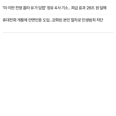
'미·이란 전쟁 틈타 유가 담합' 정유 4사 기소…파급 효과 26조 원 달해
휴대전화 개통에 안면인증 도입...강화된 본인 절차로 민생범죄 차단