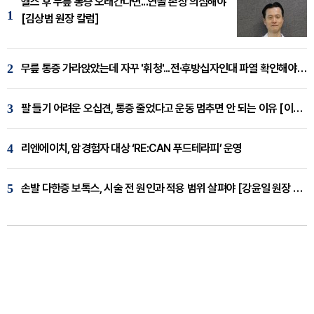
헬스 후 무릎 통증 오래간다면...연골 손상 의심해야
1
[김상범 원장 칼럼]
2
무릎 통증 가라앉았는데 자꾸 '휘청'...전·후방십자인대 파열 확인해야 [곽우경 원장 칼럼]
3
팔 들기 어려운 오십견, 통증 줄었다고 운동 멈추면 안 되는 이유 [이병욱 원장 칼럼]
4
리엔에이치, 암경험자 대상 ‘RE:CAN 푸드테라피’ 운영
5
손발 다한증 보톡스, 시술 전 원인과 적용 범위 살펴야 [강윤일 원장 칼럼]