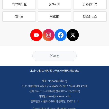
제약·바이오
정책·사회
칼럼·인터뷰
웰니스
MEDI·K
헬스인뉴스
PC버전
매체소개
기사제보
광고문의
개인정보처리방침
제호: hinews(하이뉴스)
주소: 서울특별시 영등포구 국제금융로2길 17 시티플라자 421호
전화: 02-313-2382(편집국: 02-782-2382)
이메일: press@hinews.co.kr
등록번호: 서울,아04641 | 등록일: 2017. 8. 4
Copyright by Hinews. All rights reserved.