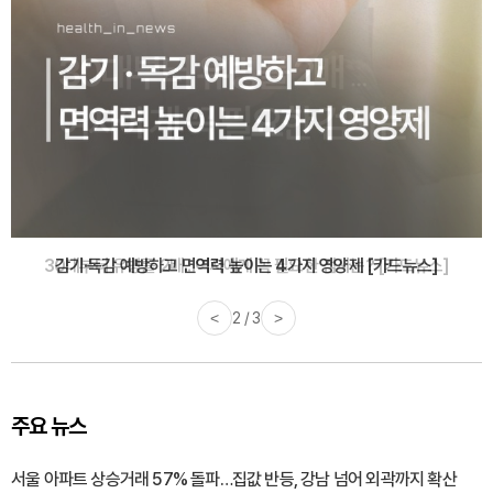
감기·독감 예방하고 면역력 높이는 4가지 영양제 [카드뉴스]
<
3 / 3
>
주요 뉴스
서울 아파트 상승거래 57% 돌파…집값 반등, 강남 넘어 외곽까지 확산