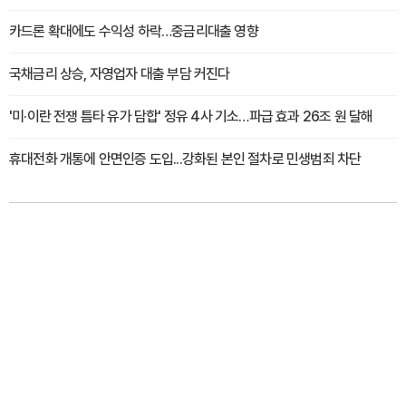
카드론 확대에도 수익성 하락…중금리대출 영향
국채금리 상승, 자영업자 대출 부담 커진다
'미·이란 전쟁 틈타 유가 담합' 정유 4사 기소…파급 효과 26조 원 달해
휴대전화 개통에 안면인증 도입...강화된 본인 절차로 민생범죄 차단