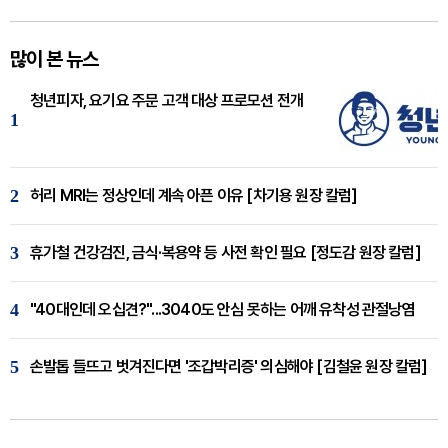
많이 본 뉴스
청년피자, 요기요 주문 고객 대상 프로모션 전개
1
2
허리 MRI는 정상인데 계속 아픈 이유 [차기용 원장 칼럼]
3
휴가철 건강검진, 금식·복용약 등 사전 확인 필요 [정도감 원장 칼럼]
4
"40대인데 오십견?"...3040도 안심 못하는 어깨 유착성 관절낭염
5
손발톱 들뜨고 벗겨진다면 '조갑박리증' 의심해야 [김철윤 원장 칼럼]