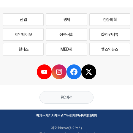
산업
경제
건강·의학
제약·바이오
정책·사회
칼럼·인터뷰
웰니스
MEDI·K
헬스인뉴스
PC버전
매체소개
기사제보
광고문의
개인정보처리방침
제호: hinews(하이뉴스)