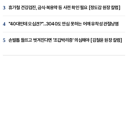
3
휴가철 건강검진, 금식·복용약 등 사전 확인 필요 [정도감 원장 칼럼]
4
"40대인데 오십견?"...3040도 안심 못하는 어깨 유착성 관절낭염
5
손발톱 들뜨고 벗겨진다면 '조갑박리증' 의심해야 [김철윤 원장 칼럼]