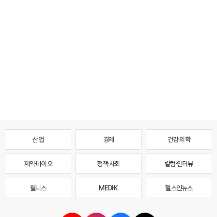
산업
경제
건강·의학
제약·바이오
정책·사회
칼럼·인터뷰
웰니스
MEDI·K
헬스인뉴스