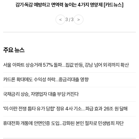
감기·독감 예방하고 면역력 높이는 4가지 영양제 [카드뉴스]
<
3 / 3
>
주요 뉴스
서울 아파트 상승거래 57% 돌파…집값 반등, 강남 넘어 외곽까지 확산
카드론 확대에도 수익성 하락…중금리대출 영향
국채금리 상승, 자영업자 대출 부담 커진다
'미·이란 전쟁 틈타 유가 담합' 정유 4사 기소…파급 효과 26조 원 달해
휴대전화 개통에 안면인증 도입...강화된 본인 절차로 민생범죄 차단