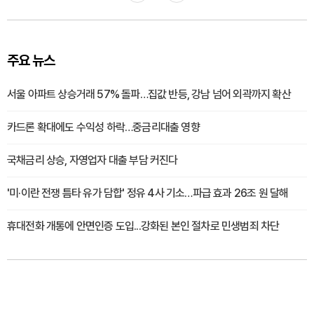
주요 뉴스
서울 아파트 상승거래 57% 돌파…집값 반등, 강남 넘어 외곽까지 확산
카드론 확대에도 수익성 하락…중금리대출 영향
국채금리 상승, 자영업자 대출 부담 커진다
'미·이란 전쟁 틈타 유가 담합' 정유 4사 기소…파급 효과 26조 원 달해
휴대전화 개통에 안면인증 도입...강화된 본인 절차로 민생범죄 차단