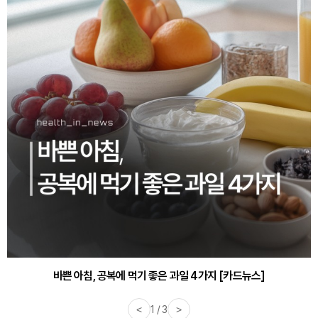
바쁜 아침, 공복에 먹기 좋은 과일 4가지 [카드뉴스]
<
1 / 3
>