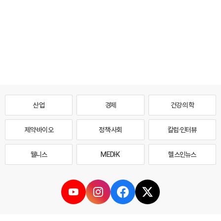
산업
경제
건강·의학
제약·바이오
정책·사회
칼럼·인터뷰
웰니스
MEDI·K
헬스인뉴스