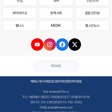
산업
경제
건강·의학
제약·바이오
정책·사회
칼럼·인터뷰
웰니스
MEDI·K
헬스인뉴스
PC버전
매체소개
기사제보
광고문의
개인정보처리방침
제호: hinews(하이뉴스)
주소: 서울특별시 영등포구 국제금융로2길 17 시티플라자 421호
전화: 02-313-2382(편집국: 02-782-2382)
이메일: press@hinews.co.kr