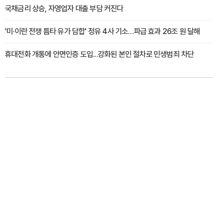
국채금리 상승, 자영업자 대출 부담 커진다
'미·이란 전쟁 틈타 유가 담합' 정유 4사 기소…파급 효과 26조 원 달해
휴대전화 개통에 안면인증 도입...강화된 본인 절차로 민생범죄 차단