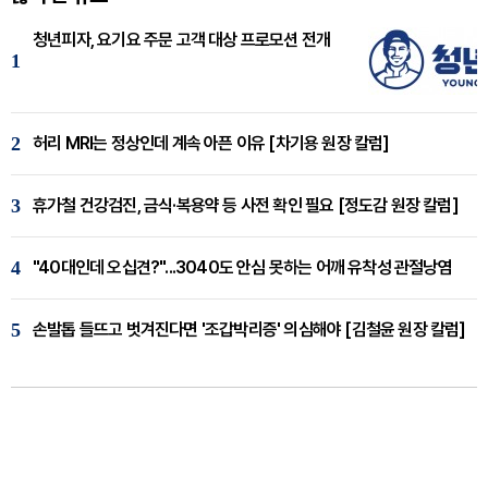
청년피자, 요기요 주문 고객 대상 프로모션 전개
1
2
허리 MRI는 정상인데 계속 아픈 이유 [차기용 원장 칼럼]
3
휴가철 건강검진, 금식·복용약 등 사전 확인 필요 [정도감 원장 칼럼]
4
"40대인데 오십견?"...3040도 안심 못하는 어깨 유착성 관절낭염
5
손발톱 들뜨고 벗겨진다면 '조갑박리증' 의심해야 [김철윤 원장 칼럼]