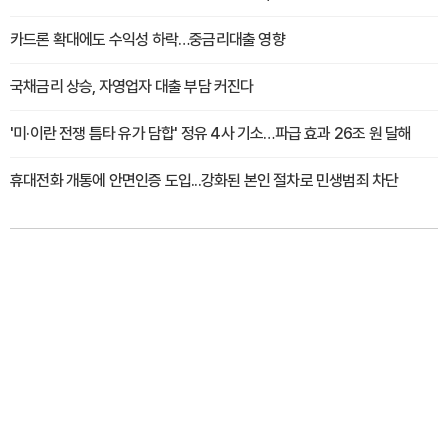
카드론 확대에도 수익성 하락…중금리대출 영향
국채금리 상승, 자영업자 대출 부담 커진다
'미·이란 전쟁 틈타 유가 담합' 정유 4사 기소…파급 효과 26조 원 달해
휴대전화 개통에 안면인증 도입...강화된 본인 절차로 민생범죄 차단