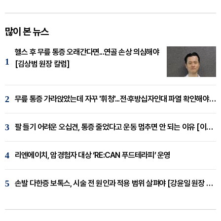
많이 본 뉴스
헬스 후 무릎 통증 오래간다면...연골 손상 의심해야
1
[김상범 원장 칼럼]
2
무릎 통증 가라앉았는데 자꾸 '휘청'...전·후방십자인대 파열 확인해야 [곽우경 원장 칼럼]
3
팔 들기 어려운 오십견, 통증 줄었다고 운동 멈추면 안 되는 이유 [이병욱 원장 칼럼]
4
리엔에이치, 암경험자 대상 ‘RE:CAN 푸드테라피’ 운영
5
손발 다한증 보톡스, 시술 전 원인과 적용 범위 살펴야 [강윤일 원장 칼럼]