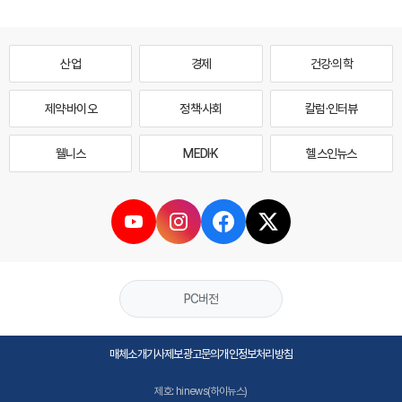
산업
경제
건강·의학
제약·바이오
정책·사회
칼럼·인터뷰
웰니스
MEDI·K
헬스인뉴스
PC버전
매체소개
기사제보
광고문의
개인정보처리방침
제호: hinews(하이뉴스)