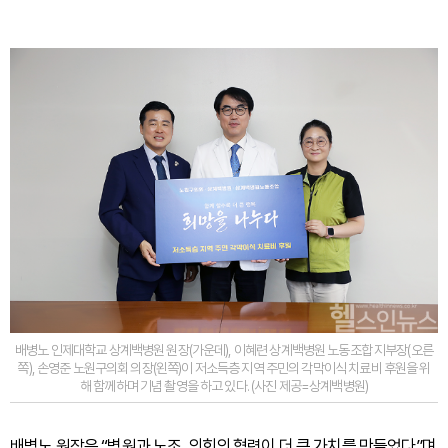
배병노 인제대학교 상계백병원 원장(가운데), 이혜련 상계백병원 노동조합 지부장(오른
쪽), 손영준 노원구의회 의장(왼쪽)이 저소득층 지역 주민의 각막이식 치료비 후원을 위
해 함께하며 기념 촬영을 하고 있다. (사진 제공=상계백병원)
배병노 원장은 “병원과 노조, 의회의 협력이 더 큰 가치를 만들었다”며