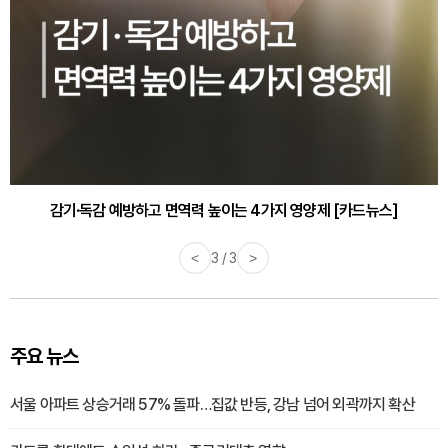
감기·독감 예방하고 면역력 높이는 4가지 영양제 [카드뉴스]
<
3 / 3
>
주요 뉴스
서울 아파트 상승거래 57% 돌파…집값 반등, 강남 넘어 외곽까지 확산