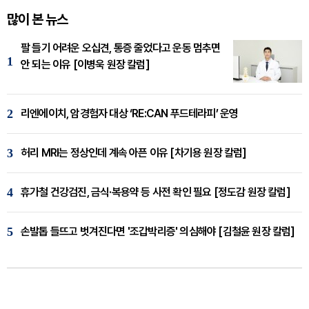
많이 본 뉴스
팔 들기 어려운 오십견, 통증 줄었다고 운동 멈추면
1
안 되는 이유 [이병욱 원장 칼럼]
2
리엔에이치, 암경험자 대상 ‘RE:CAN 푸드테라피’ 운영
3
허리 MRI는 정상인데 계속 아픈 이유 [차기용 원장 칼럼]
4
휴가철 건강검진, 금식·복용약 등 사전 확인 필요 [정도감 원장 칼럼]
5
손발톱 들뜨고 벗겨진다면 '조갑박리증' 의심해야 [김철윤 원장 칼럼]