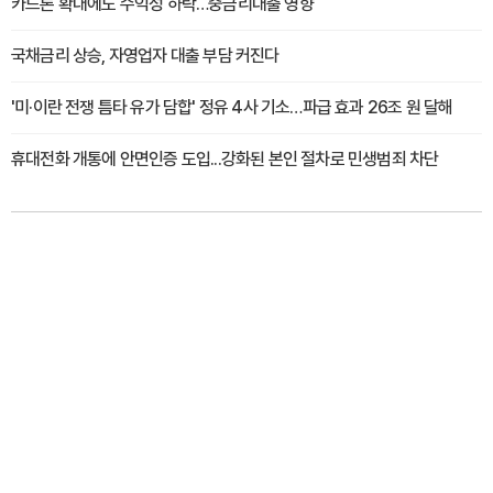
카드론 확대에도 수익성 하락…중금리대출 영향
국채금리 상승, 자영업자 대출 부담 커진다
'미·이란 전쟁 틈타 유가 담합' 정유 4사 기소…파급 효과 26조 원 달해
휴대전화 개통에 안면인증 도입...강화된 본인 절차로 민생범죄 차단