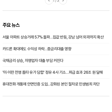
<
1 / 3
>
주요 뉴스
서울 아파트 상승거래 57% 돌파…집값 반등, 강남 넘어 외곽까지 확산
카드론 확대에도 수익성 하락…중금리대출 영향
국채금리 상승, 자영업자 대출 부담 커진다
'미·이란 전쟁 틈타 유가 담합' 정유 4사 기소…파급 효과 26조 원 달해
휴대전화 개통에 안면인증 도입...강화된 본인 절차로 민생범죄 차단