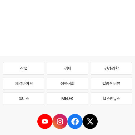
산업
경제
건강·의학
제약·바이오
정책·사회
칼럼·인터뷰
웰니스
MEDI·K
헬스인뉴스