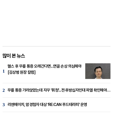
많이 본 뉴스
헬스 후 무릎 통증 오래간다면...연골 손상 의심해야
1
[김상범 원장 칼럼]
2
무릎 통증 가라앉았는데 자꾸 '휘청'...전·후방십자인대 파열 확인해야 [곽우경 원장 칼럼]
3
리엔에이치, 암경험자 대상 ‘RE:CAN 푸드테라피’ 운영