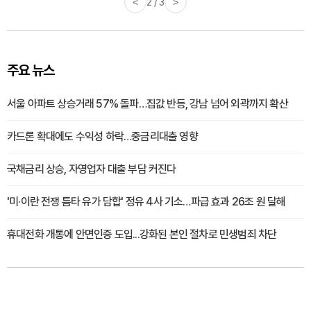
<
2 / 3
>
주요 뉴스
서울 아파트 상승거래 57% 돌파…집값 반등, 강남 넘어 외곽까지 확산
카드론 확대에도 수익성 하락…중금리대출 영향
국채금리 상승, 자영업자 대출 부담 커진다
'미·이란 전쟁 틈타 유가 담합' 정유 4사 기소…파급 효과 26조 원 달해
휴대전화 개통에 안면인증 도입...강화된 본인 절차로 민생범죄 차단