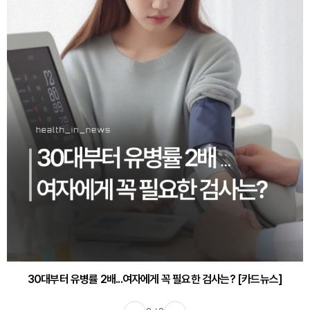
30대부터 유병률 2배...여자에게 꼭 필요한 검사는? [카드뉴스]
감기·독감 예방하고 면역력 높이는 4가지 영양제 [카드뉴스]