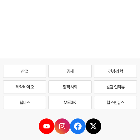
산업
경제
건강·의학
제약·바이오
정책·사회
칼럼·인터뷰
웰니스
MEDI·K
헬스인뉴스