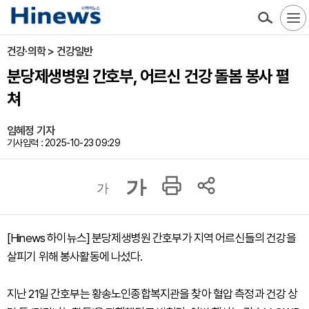
건강·의학 > 건강일반
분당제생병원 간호부, 어르신 건강 돌봄 봉사 펼
쳐
임혜정 기자
기사입력 : 2025-10-23 09:29
가
가
[Hinews 하이뉴스] 분당제생병원 간호부가 지역 어르신들의 건강을
살피기 위해 봉사활동에 나섰다.
지난 21일 간호부는 황송노인종합복지관을 찾아 혈압 측정과 건강 상