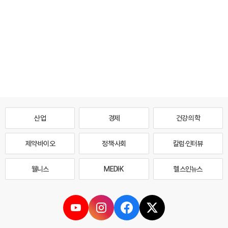
산업
경제
건강·의학
제약·바이오
정책·사회
칼럼·인터뷰
웰니스
MEDI·K
헬스인뉴스