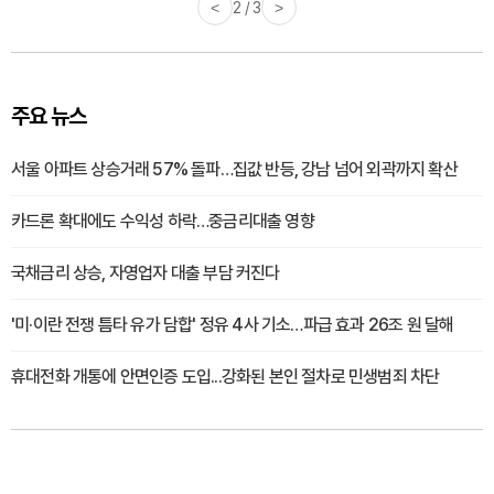
<
3 / 3
>
주요 뉴스
서울 아파트 상승거래 57% 돌파…집값 반등, 강남 넘어 외곽까지 확산
카드론 확대에도 수익성 하락…중금리대출 영향
국채금리 상승, 자영업자 대출 부담 커진다
'미·이란 전쟁 틈타 유가 담합' 정유 4사 기소…파급 효과 26조 원 달해
휴대전화 개통에 안면인증 도입...강화된 본인 절차로 민생범죄 차단