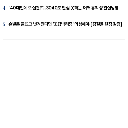
4
"40대인데 오십견?"...3040도 안심 못하는 어깨 유착성 관절낭염
5
손발톱 들뜨고 벗겨진다면 '조갑박리증' 의심해야 [김철윤 원장 칼럼]