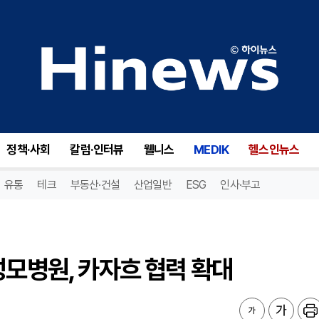
모병원, 카자흐 협력 확대
정책·사회
칼럼·인터뷰
웰니스
MEDIK
헬스인뉴스
유통
테크
부동산·건설
산업일반
ESG
인사·부고
성모병원, 카자흐 협력 확대