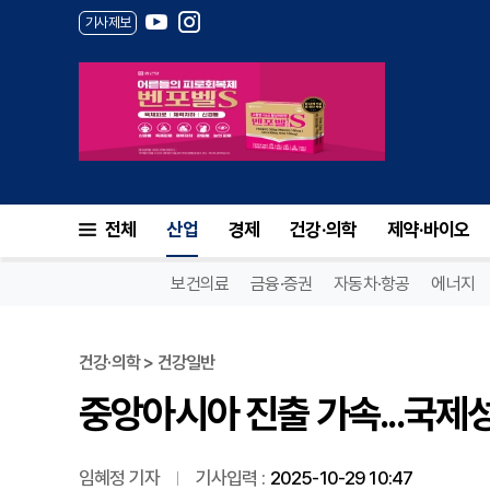
기사제보
중앙아시아 진출 가속...국제성
전체
산업
경제
건강·의학
제약·바이오
보건의료
금융·증권
자동차·항공
에너지
건강·의학 > 건강일반
중앙아시아 진출 가속...국제
임혜정 기자
기사입력 :
2025-10-29 10:47