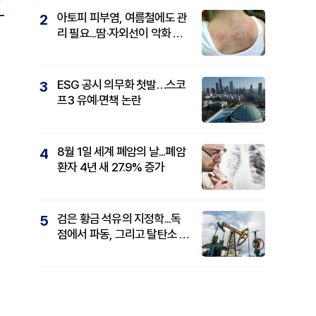
아토피 피부염, 여름철에도 관
2
리 필요...땀·자외선이 악화 요
인
ESG 공시 의무화 첫발…스코
3
프3 유예·면책 논란
8월 1일 세계 폐암의 날...폐암
4
환자 4년 새 27.9% 증가
검은 황금 석유의 지정학...독
5
점에서 파동, 그리고 탈탄소 패
권까지