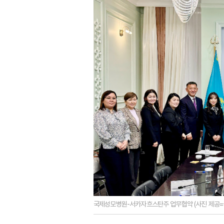
국제성모병원-서카자흐스탄주 업무협약 (사진 제공