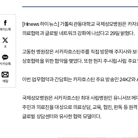
[Hinews 하이뉴스] 가톨릭관동대학교 국제성모병원은 카
페이스북
의료협력과 글로벌 네트워크 강화에 나섰다고 29일 밝혔다.
X
고동현 병원장은 서카자흐스탄주를 직접 방문해 주지사와 보건부
상호협력을 위한 협약을 맺었다. 또한 현지 주·시립·사립 주요
카카오톡
이번 업무협약과 간담회는 카자흐스탄 주요 방송인 24KZ와 A
메일
국제성모병원은 서카자흐스탄 최대 사립병원인 유니서브 메디
주민과 의료진을 대상으로 의료상담, 교육, 협진, 판독 등 원격
글로벌 상담센터와 유사한 협력 모델이다.