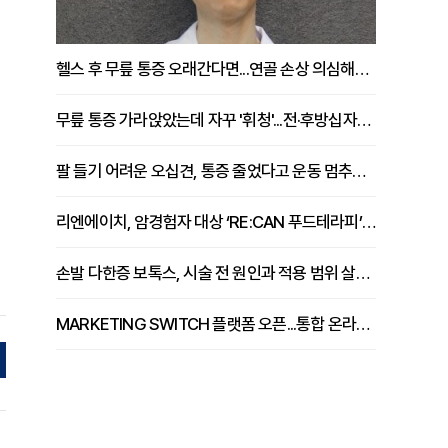
헬스 후 무릎 통증 오래간다면...연골 손상 의심해야 [김상범 원장 칼럼]
무릎 통증 가라앉았는데 자꾸 '휘청'...전·후방십자인대 파열 확인해야 [곽우경 원장 칼럼]
팔 들기 어려운 오십견, 통증 줄었다고 운동 멈추면 안 되는 이유 [이병욱 원장 칼럼]
리엔에이치, 암경험자 대상 ‘RE:CAN 푸드테라피’ 운영
손발 다한증 보톡스, 시술 전 원인과 적용 범위 살펴야 [강윤일 원장 칼럼]
MARKETING SWITCH 플랫폼 오픈...통합 온라인 마케팅 서비스 확대