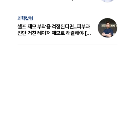
의 원리와 선택 기준 [길건 원장 칼럼]
의학칼럼
셀프 제모 부작용 걱정된다면...피부과
진단 거친 레이저 제모로 해결해야 [변
준석 원장 칼럼]