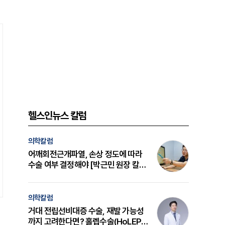
헬스인뉴스 칼럼
의학칼럼
어깨회전근개파열, 손상 정도에 따라
수술 여부 결정해야 [박근민 원장 칼
럼]
의학칼럼
거대 전립선비대증 수술, 재발 가능성
까지 고려한다면? 홀렙수술(HoLEP)