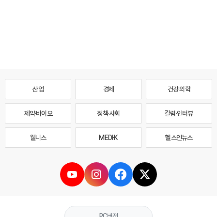
산업
경제
건강·의학
제약·바이오
정책·사회
칼럼·인터뷰
웰니스
MEDI·K
헬스인뉴스
PC버전