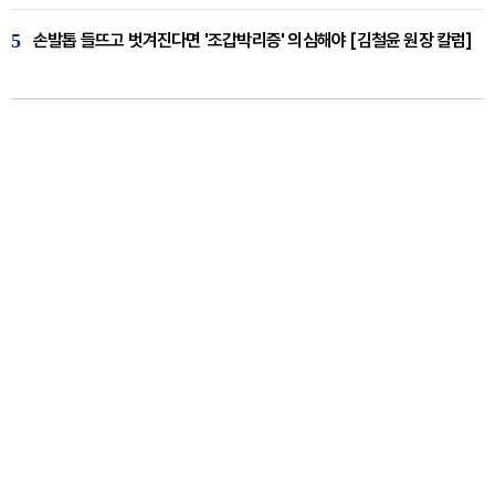
5
손발톱 들뜨고 벗겨진다면 '조갑박리증' 의심해야 [김철윤 원장 칼럼]