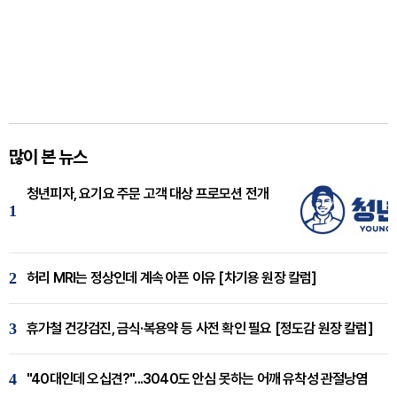
많이 본 뉴스
청년피자, 요기요 주문 고객 대상 프로모션 전개
1
2
허리 MRI는 정상인데 계속 아픈 이유 [차기용 원장 칼럼]
3
휴가철 건강검진, 금식·복용약 등 사전 확인 필요 [정도감 원장 칼럼]
4
"40대인데 오십견?"...3040도 안심 못하는 어깨 유착성 관절낭염