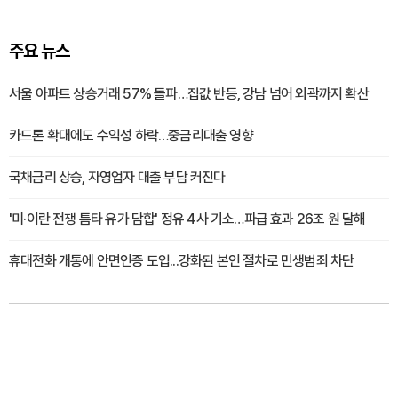
주요 뉴스
서울 아파트 상승거래 57% 돌파…집값 반등, 강남 넘어 외곽까지 확산
카드론 확대에도 수익성 하락…중금리대출 영향
국채금리 상승, 자영업자 대출 부담 커진다
'미·이란 전쟁 틈타 유가 담합' 정유 4사 기소…파급 효과 26조 원 달해
휴대전화 개통에 안면인증 도입...강화된 본인 절차로 민생범죄 차단