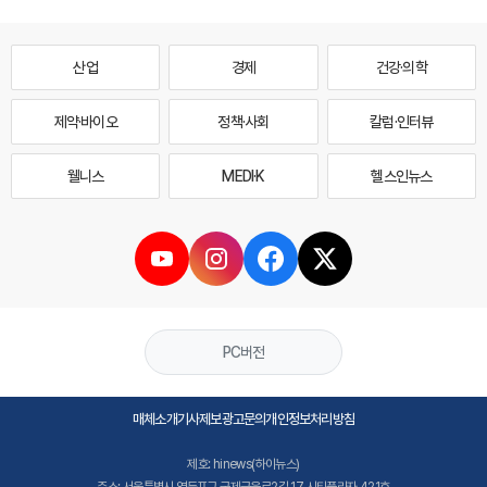
산업
경제
건강·의학
제약·바이오
정책·사회
칼럼·인터뷰
웰니스
MEDI·K
헬스인뉴스
PC버전
매체소개
기사제보
광고문의
개인정보처리방침
제호: hinews(하이뉴스)
주소: 서울특별시 영등포구 국제금융로2길 17 시티플라자 421호