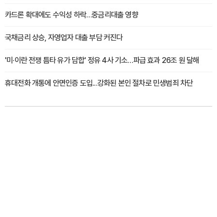
카드론 확대에도 수익성 하락…중금리대출 영향
국채금리 상승, 자영업자 대출 부담 커진다
'미·이란 전쟁 틈타 유가 담합' 정유 4사 기소…파급 효과 26조 원 달해
휴대전화 개통에 안면인증 도입...강화된 본인 절차로 민생범죄 차단