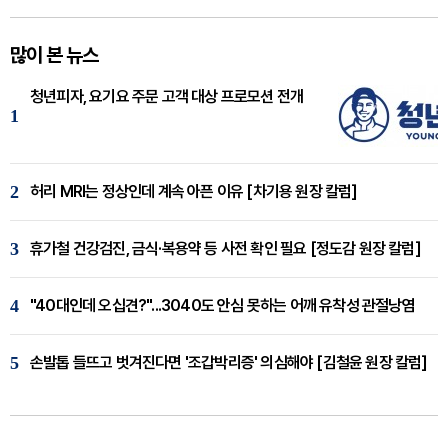
많이 본 뉴스
청년피자, 요기요 주문 고객 대상 프로모션 전개
1
2
허리 MRI는 정상인데 계속 아픈 이유 [차기용 원장 칼럼]
3
휴가철 건강검진, 금식·복용약 등 사전 확인 필요 [정도감 원장 칼럼]
4
"40대인데 오십견?"...3040도 안심 못하는 어깨 유착성 관절낭염
5
손발톱 들뜨고 벗겨진다면 '조갑박리증' 의심해야 [김철윤 원장 칼럼]