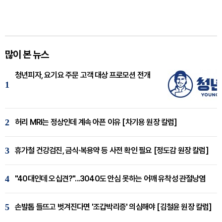
많이 본 뉴스
청년피자, 요기요 주문 고객 대상 프로모션 전개
1
2
허리 MRI는 정상인데 계속 아픈 이유 [차기용 원장 칼럼]
3
휴가철 건강검진, 금식·복용약 등 사전 확인 필요 [정도감 원장 칼럼]
4
"40대인데 오십견?"...3040도 안심 못하는 어깨 유착성 관절낭염
5
손발톱 들뜨고 벗겨진다면 '조갑박리증' 의심해야 [김철윤 원장 칼럼]