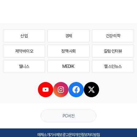
산업
경제
건강·의학
제약·바이오
정책·사회
칼럼·인터뷰
웰니스
MEDI·K
헬스인뉴스
PC버전
매체소개
기사제보
광고문의
개인정보처리방침