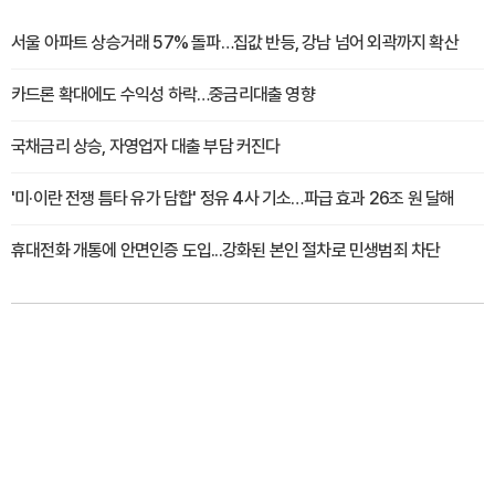
서울 아파트 상승거래 57% 돌파…집값 반등, 강남 넘어 외곽까지 확산
카드론 확대에도 수익성 하락…중금리대출 영향
국채금리 상승, 자영업자 대출 부담 커진다
'미·이란 전쟁 틈타 유가 담합' 정유 4사 기소…파급 효과 26조 원 달해
휴대전화 개통에 안면인증 도입...강화된 본인 절차로 민생범죄 차단