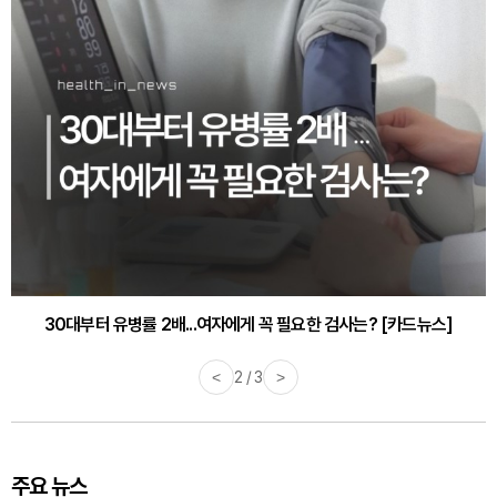
30대부터 유병률 2배...여자에게 꼭 필요한 검사는? [카드뉴스]
감기·독감 예방하고 면역력 높이는 4가지 영양제 [카드뉴스]
<
2 / 3
>
주요 뉴스