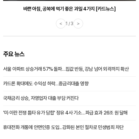
바쁜 아침, 공복에 먹기 좋은 과일 4가지 [카드뉴스]
<
1 / 3
>
주요 뉴스
서울 아파트 상승거래 57% 돌파…집값 반등, 강남 넘어 외곽까지 확산
카드론 확대에도 수익성 하락…중금리대출 영향
국채금리 상승, 자영업자 대출 부담 커진다
'미·이란 전쟁 틈타 유가 담합' 정유 4사 기소…파급 효과 26조 원 달해
휴대전화 개통에 안면인증 도입...강화된 본인 절차로 민생범죄 차단