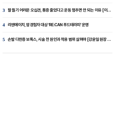
3
팔 들기 어려운 오십견, 통증 줄었다고 운동 멈추면 안 되는 이유 [이병욱 원장 칼럼]
4
리엔에이치, 암경험자 대상 ‘RE:CAN 푸드테라피’ 운영
5
손발 다한증 보톡스, 시술 전 원인과 적용 범위 살펴야 [강윤일 원장 칼럼]