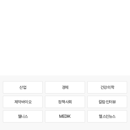
산업
경제
건강·의학
제약·바이오
정책·사회
칼럼·인터뷰
웰니스
MEDI·K
헬스인뉴스