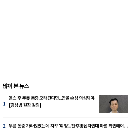
많이 본 뉴스
헬스 후 무릎 통증 오래간다면...연골 손상 의심해야
1
[김상범 원장 칼럼]
2
무릎 통증 가라앉았는데 자꾸 '휘청'...전·후방십자인대 파열 확인해야 [곽우경 원장 칼럼]