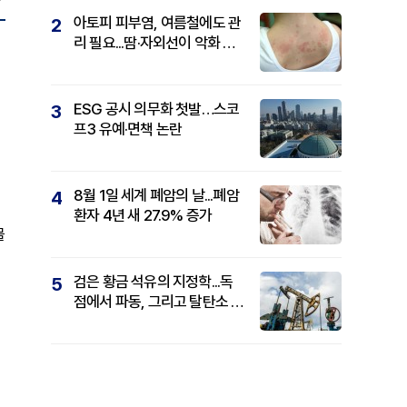
아토피 피부염, 여름철에도 관
2
리 필요...땀·자외선이 악화 요
인
ESG 공시 의무화 첫발…스코
3
프3 유예·면책 논란
8월 1일 세계 폐암의 날...폐암
4
환자 4년 새 27.9% 증가
물
검은 황금 석유의 지정학...독
5
점에서 파동, 그리고 탈탄소 패
권까지