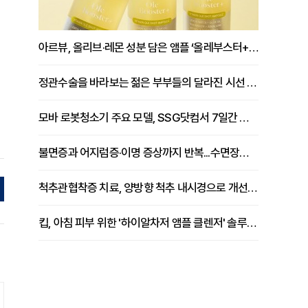
아르뷰, 올리브·레몬 성분 담은 앰플 ‘올레부스터+’ 출시
정관수술을 바라보는 젊은 부부들의 달라진 시선 [윤지환 원장 칼럼]
모바 로봇청소기 주요 모델, SSG닷컴서 7일간 브랜드마크 기획전
불면증과 어지럼증·이명 증상까지 반복...수면장애 원인 치료로 극복해야
척추관협착증 치료, 양방향 척추 내시경으로 개선 도움 [이석원 원장 칼럼]
킵, 아침 피부 위한 '하이알차저 앰플 클렌저' 솔루션 공개