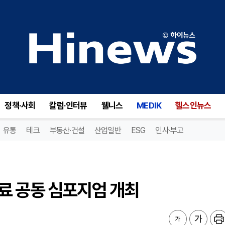
 공동 심포지엄 개최
정책·사회
칼럼·인터뷰
웰니스
MEDIK
헬스인뉴스
유통
테크
부동산·건설
산업일반
ESG
인사·부고
료 공동 심포지엄 개최