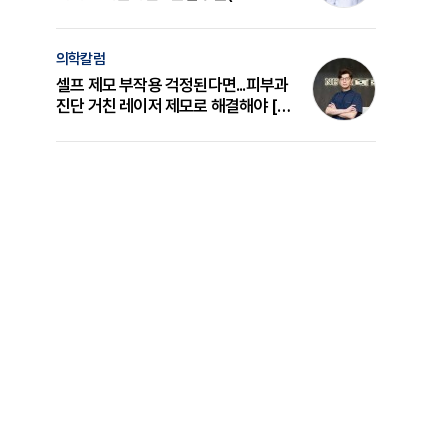
의 원리와 선택 기준 [길건 원장 칼럼]
의학칼럼
셀프 제모 부작용 걱정된다면...피부과
진단 거친 레이저 제모로 해결해야 [변
준석 원장 칼럼]