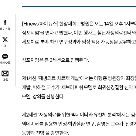
[Hinews 하이뉴스] 한양대학교병원은 오는 14일 오후 1시
페이스북
심포지엄’을 연다고 밝혔다. 이번 행사는 첨단재생의료센터와
세포치료 분야 최신 연구성과와 임상 적용 가능성을 공유하고
X
심포지엄은 총 3세션으로 진행된다.
카카오톡
제1세션 ‘재생의료 치료제 개발’에서는 이형중 병원장이 좌장을 
메일
개발’, 박해철 교수가 ‘제브라피쉬 모델로 희귀신경질환 신약 
모델’ 강의를 진행한다.
제2세션 ‘재생의료를 위한 빅데이터와 유전체 분석’에서는 김
빅데이터를 활용한 만성·희귀질환 연구’, 김영은 교수가 ‘신경
동향과 전망’을 강연한다.