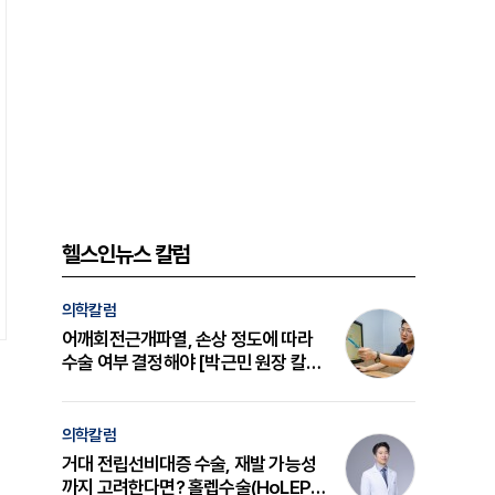
헬스인뉴스 칼럼
의학칼럼
어깨회전근개파열, 손상 정도에 따라
수술 여부 결정해야 [박근민 원장 칼
럼]
의학칼럼
거대 전립선비대증 수술, 재발 가능성
까지 고려한다면? 홀렙수술(HoLEP)