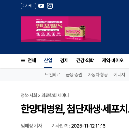
기사제보
한양대병원, 첨단재생·세포치료
전체
산업
경제
건강·의학
제약·바이오
보건의료
금융·증권
자동차·항공
에너지
정책·사회 > 의료학회·세미나
한양대병원, 첨단재생·세포치
임혜정 기자
기사입력 :
2025-11-12 11:16