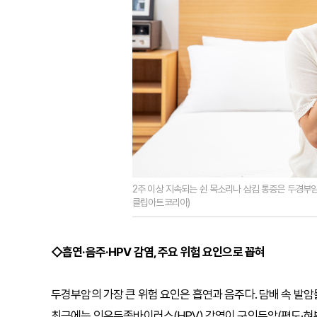
2주 이상 지속되는 쉰 목소리나 삼킴 통증은 두경부암
클립아트코리아)
◇흡연·음주·HPV 감염, 주요 위험 요인으로 꼽혀
두경부암의 가장 큰 위험 요인은 흡연과 음주다. 담배 속 발암
최근에는 인유두종바이러스(HPV) 감염이 구인두암(편도·혀뿌