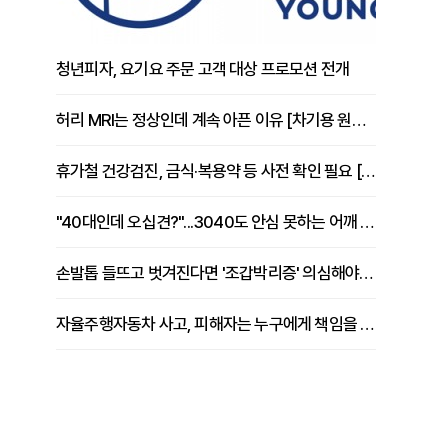
청년피자, 요기요 주문 고객 대상 프로모션 전개
허리 MRI는 정상인데 계속 아픈 이유 [차기용 원장 칼럼]
휴가철 건강검진, 금식·복용약 등 사전 확인 필요 [정도감 원장 칼럼]
"40대인데 오십견?"...3040도 안심 못하는 어깨 유착성 관절낭염
손발톱 들뜨고 벗겨진다면 '조갑박리증' 의심해야 [김철윤 원장 칼럼]
자율주행자동차 사고, 피해자는 누구에게 책임을 물을 수 있을까