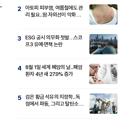
아토피 피부염, 여름철에도 관
2
리 필요...땀·자외선이 악화 요
인
ESG 공시 의무화 첫발…스코
3
프3 유예·면책 논란
8월 1일 세계 폐암의 날...폐암
4
환자 4년 새 27.9% 증가
검은 황금 석유의 지정학...독
5
점에서 파동, 그리고 탈탄소 패
권까지