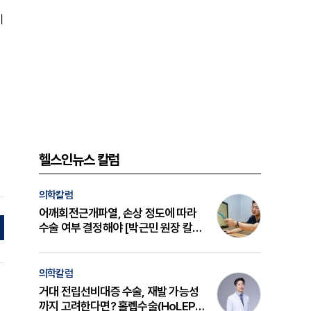
이
헬스인뉴스 칼럼
의학칼럼
어깨회전근개파열, 손상 정도에 따라
수술 여부 결정해야 [박근민 원장 칼
럼]
의학칼럼
거대 전립선비대증 수술, 재발 가능성
까지 고려한다면? 홀렙수술(HoLEP)