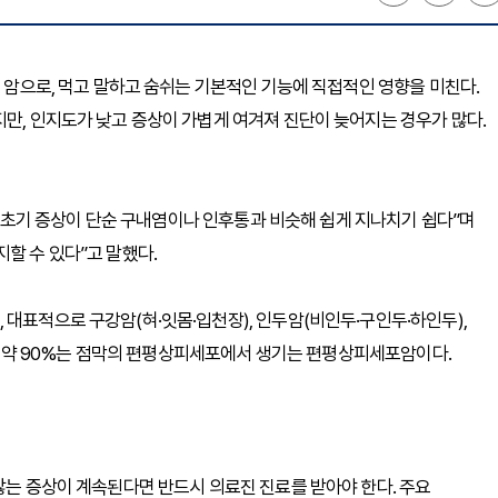
는 암으로, 먹고 말하고 숨쉬는 기본적인 기능에 직접적인 영향을 미친다.
지만, 인지도가 낮고 증상이 가볍게 여겨져 진단이 늦어지는 경우가 많다.
초기 증상이 단순 구내염이나 인후통과 비슷해 쉽게 지나치기 쉽다”며
할 수 있다”고 말했다.
대표적으로 구강암(혀·잇몸·입천장), 인두암(비인두·구인두·하인두),
이 중 약 90%는 점막의 편평상피세포에서 생기는 편평상피세포암이다.
 않는 증상이 계속된다면 반드시 의료진 진료를 받아야 한다. 주요