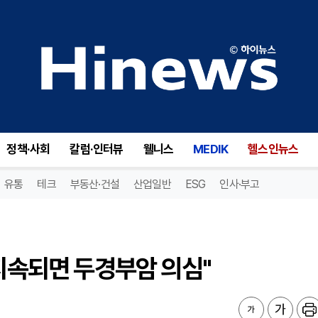
지속되면 두경부암 의심"
정책·사회
칼럼·인터뷰
웰니스
MEDIK
헬스인뉴스
유통
테크
부동산·건설
산업일반
ESG
인사·부고
 지속되면 두경부암 의심"