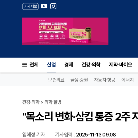
기사제보
"목소리 변화·삼킴 통증 2주 
전체
산업
경제
건강·의학
제약·바이오
보건의료
금융·증권
자동차·항공
에너지
건강·의학 > 의학·질병
"목소리 변화·삼킴 통증 2주
임혜정 기자
기사입력 :
2025-11-13 09:08