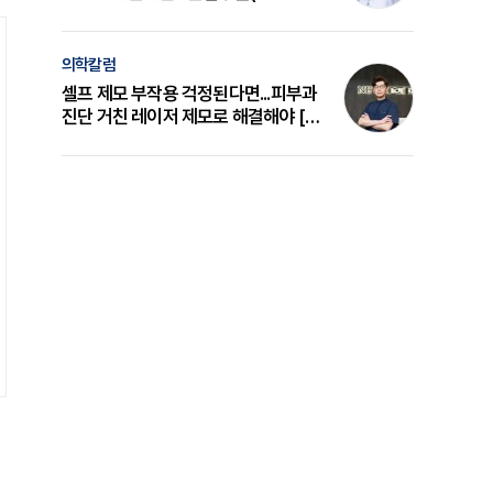
의 원리와 선택 기준 [길건 원장 칼럼]
의학칼럼
셀프 제모 부작용 걱정된다면...피부과
진단 거친 레이저 제모로 해결해야 [변
준석 원장 칼럼]