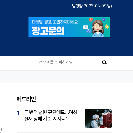
발행일: 2026-08-09(일)
헤드라인
두 번의 법원 판단에도…여성
1
산재 장해 기준 ‘제자리’