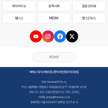
제약·바이오
정책·사회
칼럼·인터뷰
웰니스
MEDI·K
헬스인뉴스
PC버전
매체소개
기사제보
광고문의
개인정보처리방침
제호: hinews(하이뉴스)
주소: 서울특별시 영등포구 국제금융로2길 17 시티플라자 421호
전화: 02-313-2382(편집국: 02-782-2382)
이메일: press@hinews.co.kr
등록번호: 서울,아04641 | 등록일: 2017. 8. 4