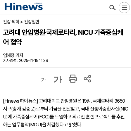
건강·의학 > 건강일반
고려대 안암병원·국제로타리, NICU 가족중심케
어 협약
임혜정 기자
기사입력 : 2025-11-19 11:39
가
가
[Hinews 하이뉴스] 고려대학교 안암병원은 19일, 국제로타리 3650
지구(총재 김종문)로부터 기금을 전달받고, 국내 신생아중환자실(NIC
U)에 가족중심케어(FCC)를 도입하고 의료진 훈련 프로젝트를 추진
하는 업무협약(MOU)을 체결했다고 밝혔다.