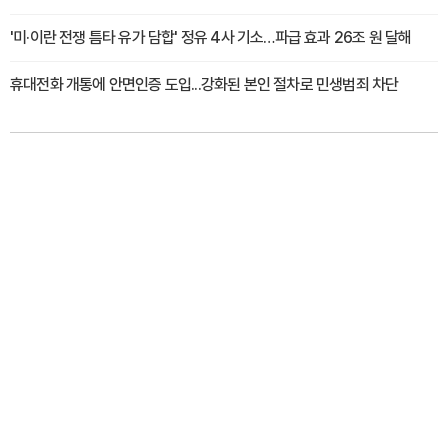
'미·이란 전쟁 틈타 유가 담합' 정유 4사 기소…파급 효과 26조 원 달해
휴대전화 개통에 안면인증 도입...강화된 본인 절차로 민생범죄 차단