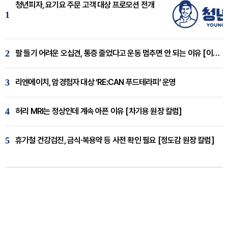
청년피자, 요기요 주문 고객 대상 프로모션 전개
1
2
팔 들기 어려운 오십견, 통증 줄었다고 운동 멈추면 안 되는 이유 [이병욱 원장 칼럼]
3
리엔에이치, 암경험자 대상 ‘RE:CAN 푸드테라피’ 운영
4
허리 MRI는 정상인데 계속 아픈 이유 [차기용 원장 칼럼]
5
휴가철 건강검진, 금식·복용약 등 사전 확인 필요 [정도감 원장 칼럼]