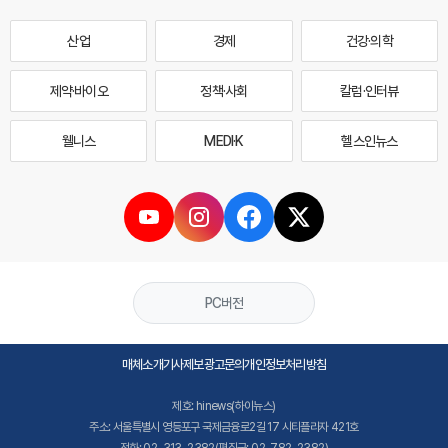
산업
경제
건강·의학
제약·바이오
정책·사회
칼럼·인터뷰
웰니스
MEDI·K
헬스인뉴스
PC버전
매체소개
기사제보
광고문의
개인정보처리방침
제호: hinews(하이뉴스)
주소: 서울특별시 영등포구 국제금융로2길 17 시티플라자 421호