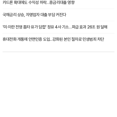
카드론 확대에도 수익성 하락…중금리대출 영향
국채금리 상승, 자영업자 대출 부담 커진다
'미·이란 전쟁 틈타 유가 담합' 정유 4사 기소…파급 효과 26조 원 달해
휴대전화 개통에 안면인증 도입...강화된 본인 절차로 민생범죄 차단