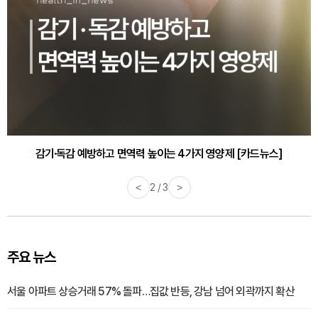
감기·독감 예방하고 면역력 높이는 4가지 영양제 [카드뉴스]
<
3 / 3
>
주요 뉴스
서울 아파트 상승거래 57% 돌파…집값 반등, 강남 넘어 외곽까지 확산