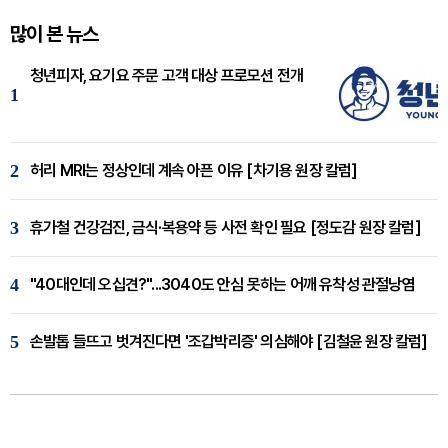
많이 본 뉴스
청년피자, 요기요 주문 고객 대상 프로모션 전개
1
2
허리 MRI는 정상인데 계속 아픈 이유 [차기용 원장 칼럼]
3
휴가철 건강검진, 금식·복용약 등 사전 확인 필요 [정도감 원장 칼럼]
4
"40대인데 오십견?"...3040도 안심 못하는 어깨 유착성 관절낭염
5
손발톱 들뜨고 벗겨진다면 '조갑박리증' 의심해야 [김철윤 원장 칼럼]