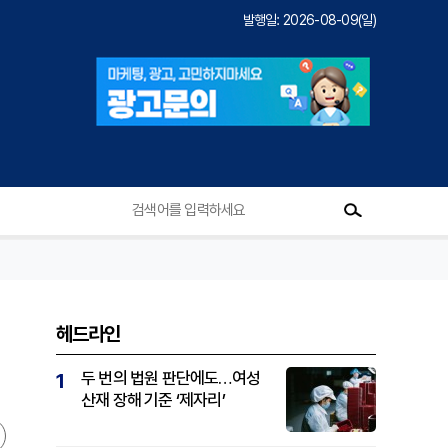
발행일: 2026-08-09(일)
헤드라인
두 번의 법원 판단에도…여성
1
산재 장해 기준 ‘제자리’