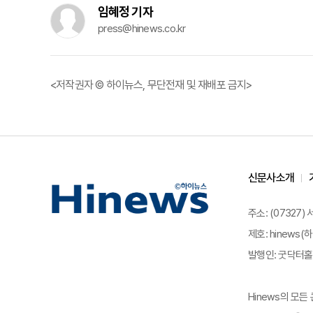
임혜정 기자
press@hinews.co.kr
<저작권자 © 하이뉴스, 무단전재 및 재배포 금지>
신문사소개
주소: (07327)
제호: hinews(하
발행인: 굿닥터홀딩
Hinews의 모