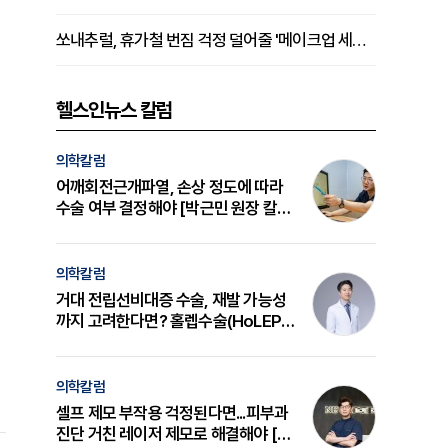
쏘내추럴, 휴가철 번짐 걱정 덜어줄 '메이크업 세팅 멀티 매직 실러' 제안
헬스인뉴스 칼럼
의학칼럼
어깨회전근개파열, 손상 정도에 따라
수술 여부 결정해야 [박근민 원장 칼
럼]
의학칼럼
거대 전립선비대증 수술, 재발 가능성
까지 고려한다면? 홀렙수술(HoLEP)
의 원리와 선택 기준 [길건 원장 칼럼]
의학칼럼
셀프 제모 부작용 걱정된다면...피부과
진단 거친 레이저 제모로 해결해야 [변