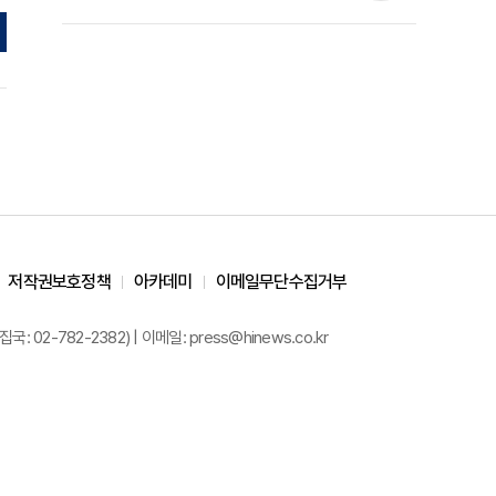
준석 원장 칼럼]
저작권보호정책
아카데미
이메일무단수집거부
02-782-2382) | 이메일: press@hinews.co.kr