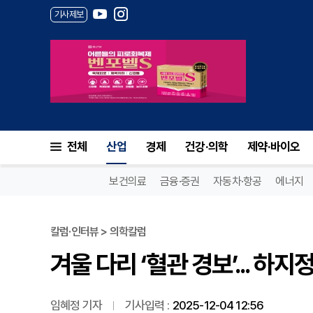
기사제보
겨울 다리 ‘혈관 경보’... 하지
전체
산업
경제
건강·의학
제약·바이오
보건의료
금융·증권
자동차·항공
에너지
칼럼·인터뷰 > 의학칼럼
겨울 다리 ‘혈관 경보’... 하
임혜정 기자
기사입력 :
2025-12-04 12:56