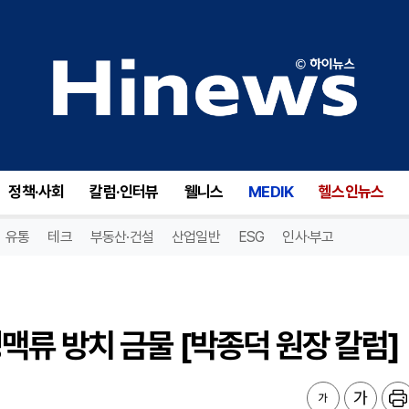
정맥류 방치 금물 [박종덕 원장 칼럼]
정책·사회
칼럼·인터뷰
웰니스
MEDIK
헬스인뉴스
유통
테크
부동산·건설
산업일반
ESG
인사·부고
지정맥류 방치 금물 [박종덕 원장 칼럼]