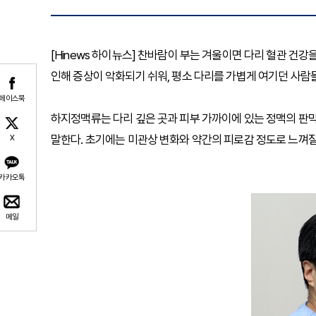
[Hinews 하이뉴스] 찬바람이 부는 겨울이면 다리 혈관 건
인해 증상이 악화되기 쉬워, 평소 다리를 가볍게 여기던 사람
페이스북
하지정맥류는 다리 깊은 곳과 피부 가까이에 있는 정맥의 판
말한다. 초기에는 미관상 변화와 약간의 피로감 정도로 느껴질 수
X
카카오톡
메일