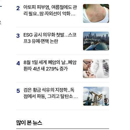
아토피 피부염, 여름철에도 관
2
리 필요...땀·자외선이 악화 요
인
로
ESG 공시 의무화 첫발…스코
3
프3 유예·면책 논란
8월 1일 세계 폐암의 날...폐암
4
환자 4년 새 27.9% 증가
검은 황금 석유의 지정학...독
5
점에서 파동, 그리고 탈탄소 패
권까지
많이 본 뉴스