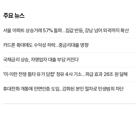
주요 뉴스
서울 아파트 상승거래 57% 돌파…집값 반등, 강남 넘어 외곽까지 확산
카드론 확대에도 수익성 하락…중금리대출 영향
국채금리 상승, 자영업자 대출 부담 커진다
'미·이란 전쟁 틈타 유가 담합' 정유 4사 기소…파급 효과 26조 원 달해
휴대전화 개통에 안면인증 도입...강화된 본인 절차로 민생범죄 차단