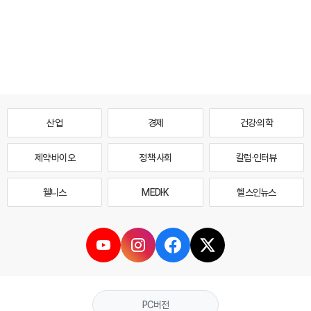
산업
경제
건강·의학
제약·바이오
정책·사회
칼럼·인터뷰
웰니스
MEDI·K
헬스인뉴스
PC버전