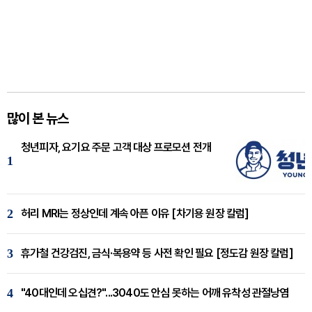
많이 본 뉴스
청년피자, 요기요 주문 고객 대상 프로모션 전개
1
2
허리 MRI는 정상인데 계속 아픈 이유 [차기용 원장 칼럼]
3
휴가철 건강검진, 금식·복용약 등 사전 확인 필요 [정도감 원장 칼럼]
4
"40대인데 오십견?"...3040도 안심 못하는 어깨 유착성 관절낭염