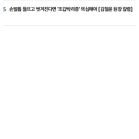
5
손발톱 들뜨고 벗겨진다면 '조갑박리증' 의심해야 [김철윤 원장 칼럼]