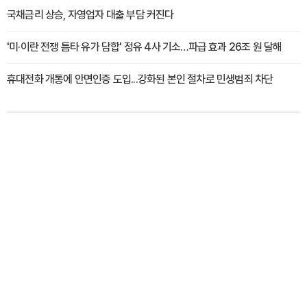
국채금리 상승, 자영업자 대출 부담 커진다
'미·이란 전쟁 틈타 유가 담합' 정유 4사 기소…파급 효과 26조 원 달해
휴대전화 개통에 안면인증 도입...강화된 본인 절차로 민생범죄 차단