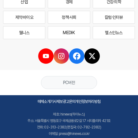
산업
경제
건강·의학
제약·바이오
정책·사회
칼럼·인터뷰
웰니스
MEDI·K
헬스인뉴스
PC버전
매체소개
기사제보
광고문의
개인정보처리방침
제호: hinews(하이뉴스)
주소: 서울특별시 영등포구 국제금융로2길 17 시티플라자 421호
전화: 02-313-2382(편집국: 02-782-2382)
이메일: press@hinews.co.kr