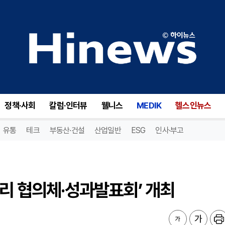
리 협의체·성과발표회’ 개최
정책·사회
칼럼·인터뷰
웰니스
MEDIK
헬스인뉴스
유통
테크
부동산·건설
산업일반
ESG
인사·부고
관리 협의체·성과발표회’ 개최