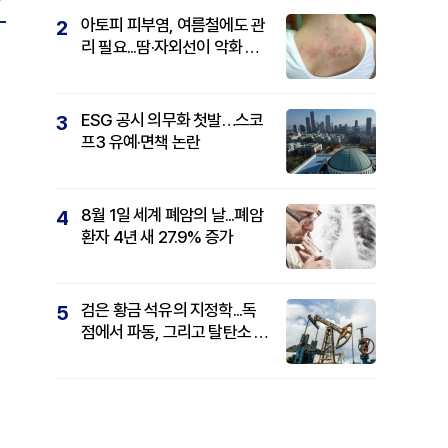
아토피 피부염, 여름철에도 관
2
리 필요...땀·자외선이 악화 요
인
ESG 공시 의무화 첫발…스코
3
프3 유예·면책 논란
8월 1일 세계 폐암의 날...폐암
4
환자 4년 새 27.9% 증가
검은 황금 석유의 지정학...독
5
점에서 파동, 그리고 탈탄소 패
권까지