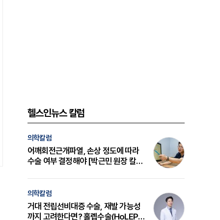
헬스인뉴스 칼럼
의학칼럼
어깨회전근개파열, 손상 정도에 따라
수술 여부 결정해야 [박근민 원장 칼
럼]
의학칼럼
거대 전립선비대증 수술, 재발 가능성
까지 고려한다면? 홀렙수술(HoLEP)