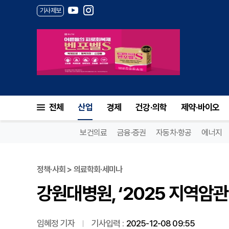
기사제보
강원대병원, ‘2025 지역암관
전체
산업
경제
건강·의학
제약·바이오
보건의료
금융·증권
자동차·항공
에너지
정책·사회 > 의료학회·세미나
강원대병원, ‘2025 지역암
임혜정 기자
기사입력 :
2025-12-08 09:55