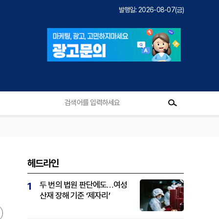
발행일: 2026-08-07(금)
헤드라인
두 번의 법원 판단에도…여성
1
산재 장해 기준 ‘제자리’