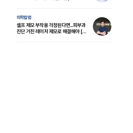
의 원리와 선택 기준 [길건 원장 칼럼]
의학칼럼
셀프 제모 부작용 걱정된다면...피부과
진단 거친 레이저 제모로 해결해야 [변
준석 원장 칼럼]