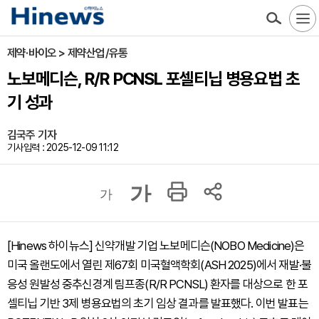
제약·바이오 > 제약산업/유통
노보메디슨, R/R PCNSL 포셀티닙 병용요법 초
기 성과
김국주 기자
기사입력 : 2025-12-09 11:12
가
가
[Hinews 하이뉴스] 신약개발 기업 노보메디슨(NOBO Medicine)은
미국 올랜도에서 열린 제67회 미국혈액학회(ASH 2025)에서 재발·불
응성 원발성 중추신경계 림프종(R/R PCNSL) 환자를 대상으로 한 포
셀티닙 기반 3제 병용요법의 초기 임상 결과를 발표했다. 이번 발표는