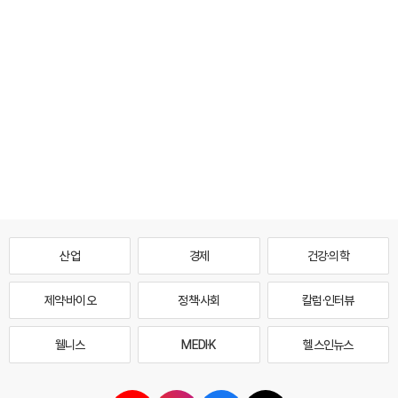
산업
경제
건강·의학
제약·바이오
정책·사회
칼럼·인터뷰
웰니스
MEDI·K
헬스인뉴스