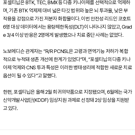
포셀티닙은 BTK, TEC, BMX 등 다중 키나아제를 선택적으로 억제하
며, 기존 BTK 억제제 대비 넓은 타깃 범위와 높은 뇌 투과율, 낮은 부
작용을 강점으로 가진 저분자 화합물이다. 이번 안전성 리드인 코호트
6명 대상 데이터에서는 용량제한독성(DLT)이 나타나지 않았고, Grad
e 3/4 이상 반응은 2명에게 발생했으나 치료 중단 사례는 없었다.
노보메디슨 관계자는 “R/R PCNSL은 고령과 면역기능 저하가 복합
적으로 누적돼 생존 개선에 한계가 있었다”며, “포셀티닙의 다중 키나
아제 억제와 CNS 투과 특성은 이러한 병태생리에 적합한 새로운 치료
옵션이 될 수 있다”고 말했다.
한편, 포셀티닙은 올해 2월 희귀의약품으로 지정됐으며, 6월에는 국가
신약개발사업단(KDDF) 임상지원 과제로 선정돼 2상 임상을 지원받
고 있다.