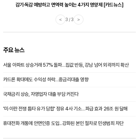
감기·독감 예방하고 면역력 높이는 4가지 영양제 [카드뉴스]
<
3 / 3
>
주요 뉴스
서울 아파트 상승거래 57% 돌파…집값 반등, 강남 넘어 외곽까지 확산
카드론 확대에도 수익성 하락…중금리대출 영향
국채금리 상승, 자영업자 대출 부담 커진다
'미·이란 전쟁 틈타 유가 담합' 정유 4사 기소…파급 효과 26조 원 달해
휴대전화 개통에 안면인증 도입...강화된 본인 절차로 민생범죄 차단