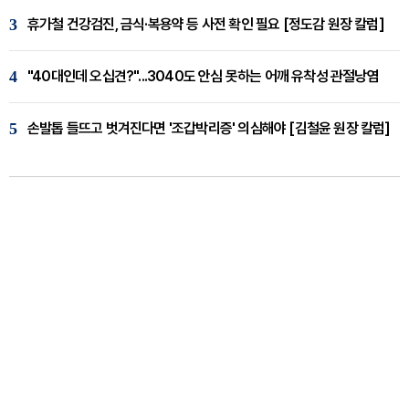
3
휴가철 건강검진, 금식·복용약 등 사전 확인 필요 [정도감 원장 칼럼]
4
"40대인데 오십견?"...3040도 안심 못하는 어깨 유착성 관절낭염
5
손발톱 들뜨고 벗겨진다면 '조갑박리증' 의심해야 [김철윤 원장 칼럼]