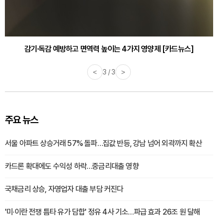
감기·독감 예방하고 면역력 높이는 4가지 영양제 [카드뉴스]
<
3 / 3
>
주요 뉴스
서울 아파트 상승거래 57% 돌파…집값 반등, 강남 넘어 외곽까지 확산
카드론 확대에도 수익성 하락…중금리대출 영향
국채금리 상승, 자영업자 대출 부담 커진다
'미·이란 전쟁 틈타 유가 담합' 정유 4사 기소…파급 효과 26조 원 달해