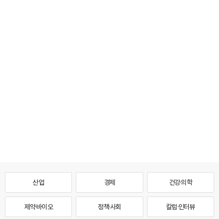
산업
경제
건강·의학
제약·바이오
정책·사회
칼럼·인터뷰