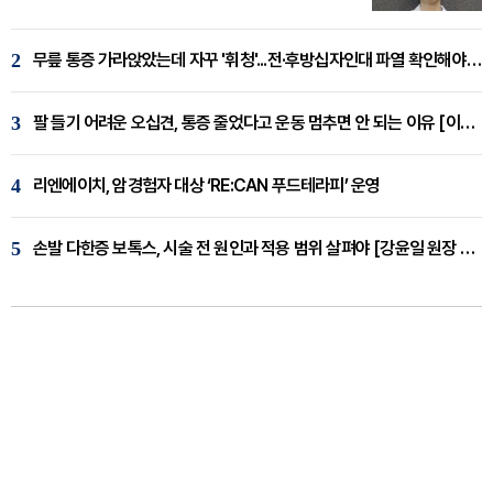
2
무릎 통증 가라앉았는데 자꾸 '휘청'...전·후방십자인대 파열 확인해야 [곽우경 원장 칼럼]
3
팔 들기 어려운 오십견, 통증 줄었다고 운동 멈추면 안 되는 이유 [이병욱 원장 칼럼]
4
리엔에이치, 암경험자 대상 ‘RE:CAN 푸드테라피’ 운영
5
손발 다한증 보톡스, 시술 전 원인과 적용 범위 살펴야 [강윤일 원장 칼럼]