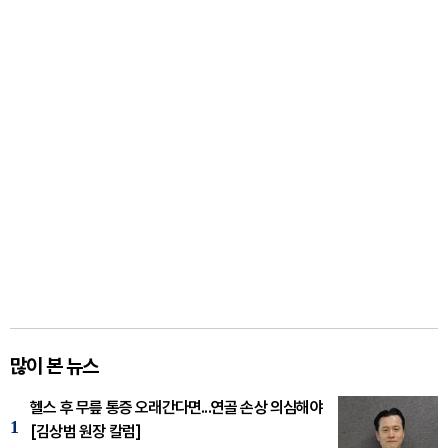
많이 본 뉴스
헬스 후 무릎 통증 오래간다면...연골 손상 의심해야
1
[김상범 원장 칼럼]