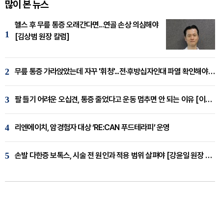
많이 본 뉴스
헬스 후 무릎 통증 오래간다면...연골 손상 의심해야
1
[김상범 원장 칼럼]
2
무릎 통증 가라앉았는데 자꾸 '휘청'...전·후방십자인대 파열 확인해야 [곽우경 원장 칼럼]
3
팔 들기 어려운 오십견, 통증 줄었다고 운동 멈추면 안 되는 이유 [이병욱 원장 칼럼]
4
리엔에이치, 암경험자 대상 ‘RE:CAN 푸드테라피’ 운영
5
손발 다한증 보톡스, 시술 전 원인과 적용 범위 살펴야 [강윤일 원장 칼럼]