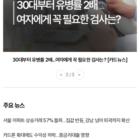
30대부터 유병률 2배...여자에게 꼭 필요한 검사는? [카드뉴스]
감기·독감 예방하고 면역력 높이는 4가지 영양제 [카드뉴스]
<
2 / 3
>
주요 뉴스
서울 아파트 상승거래 57% 돌파…집값 반등, 강남 넘어 외곽까지 확산
카드론 확대에도 수익성 하락…중금리대출 영향