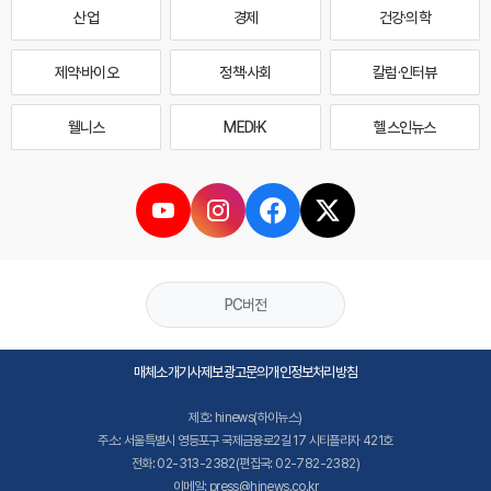
산업
경제
건강·의학
제약·바이오
정책·사회
칼럼·인터뷰
웰니스
MEDI·K
헬스인뉴스
PC버전
매체소개
기사제보
광고문의
개인정보처리방침
제호: hinews(하이뉴스)
주소: 서울특별시 영등포구 국제금융로2길 17 시티플라자 421호
전화: 02-313-2382(편집국: 02-782-2382)
이메일: press@hinews.co.kr