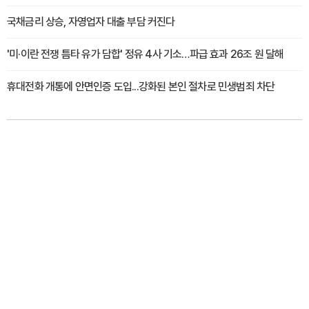
국채금리 상승, 자영업자 대출 부담 커진다
'미·이란 전쟁 틈타 유가 담합' 정유 4사 기소…파급 효과 26조 원 달해
휴대전화 개통에 안면인증 도입...강화된 본인 절차로 민생범죄 차단