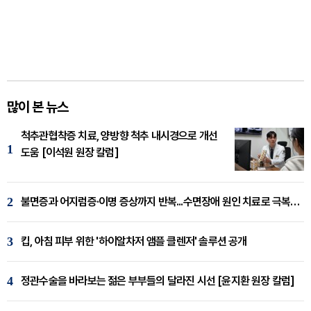
많이 본 뉴스
척추관협착증 치료, 양방향 척추 내시경으로 개선
1
도움 [이석원 원장 칼럼]
2
불면증과 어지럼증·이명 증상까지 반복...수면장애 원인 치료로 극복해야
3
킵, 아침 피부 위한 '하이알차저 앰플 클렌저' 솔루션 공개
4
정관수술을 바라보는 젊은 부부들의 달라진 시선 [윤지환 원장 칼럼]