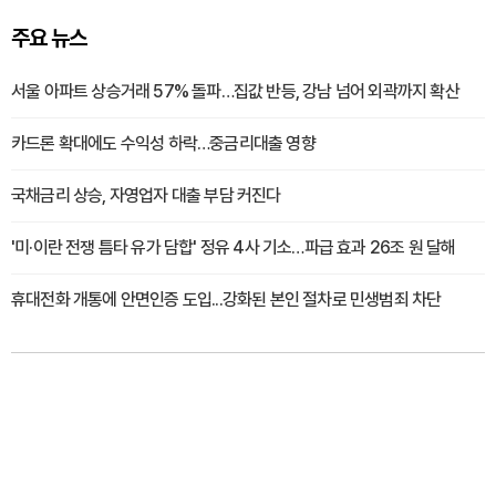
주요 뉴스
서울 아파트 상승거래 57% 돌파…집값 반등, 강남 넘어 외곽까지 확산
카드론 확대에도 수익성 하락…중금리대출 영향
국채금리 상승, 자영업자 대출 부담 커진다
'미·이란 전쟁 틈타 유가 담합' 정유 4사 기소…파급 효과 26조 원 달해
휴대전화 개통에 안면인증 도입...강화된 본인 절차로 민생범죄 차단