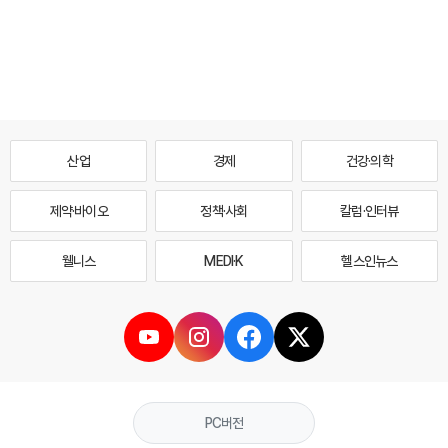
산업
경제
건강·의학
제약·바이오
정책·사회
칼럼·인터뷰
웰니스
MEDI·K
헬스인뉴스
PC버전