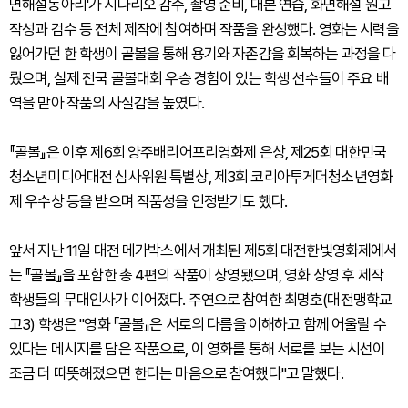
면해설동아리'가 시나리오 감수, 촬영 준비, 대본 연습, 화면해설 원고
작성과 검수 등 전체 제작에 참여하며 작품을 완성했다. 영화는 시력을
잃어가던 한 학생이 골볼을 통해 용기와 자존감을 회복하는 과정을 다
뤘으며, 실제 전국 골볼대회 우승 경험이 있는 학생 선수들이 주요 배
역을 맡아 작품의 사실감을 높였다.
『골볼』은 이후 제6회 양주배리어프리영화제 은상, 제25회 대한민국
청소년미디어대전 심사위원 특별상, 제3회 코리아투게더청소년영화
제 우수상 등을 받으며 작품성을 인정받기도 했다.
앞서 지난 11일 대전 메가박스에서 개최된 제5회 대전한빛영화제에서
는 『골볼』을 포함한 총 4편의 작품이 상영됐으며, 영화 상영 후 제작
학생들의 무대인사가 이어졌다. 주연으로 참여한 최명호(대전맹학교
고3) 학생은 "영화 『골볼』은 서로의 다름을 이해하고 함께 어울릴 수
있다는 메시지를 담은 작품으로, 이 영화를 통해 서로를 보는 시선이
조금 더 따뜻해졌으면 한다는 마음으로 참여했다"고 말했다.