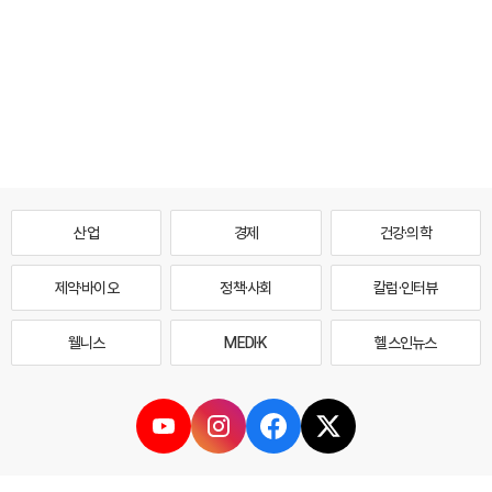
산업
경제
건강·의학
제약·바이오
정책·사회
칼럼·인터뷰
웰니스
MEDI·K
헬스인뉴스