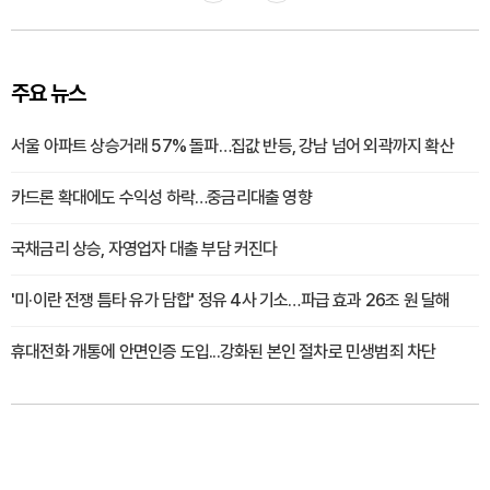
주요 뉴스
서울 아파트 상승거래 57% 돌파…집값 반등, 강남 넘어 외곽까지 확산
카드론 확대에도 수익성 하락…중금리대출 영향
국채금리 상승, 자영업자 대출 부담 커진다
'미·이란 전쟁 틈타 유가 담합' 정유 4사 기소…파급 효과 26조 원 달해
휴대전화 개통에 안면인증 도입...강화된 본인 절차로 민생범죄 차단