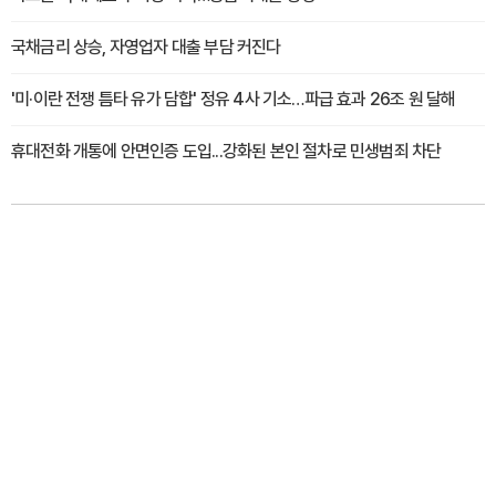
국채금리 상승, 자영업자 대출 부담 커진다
'미·이란 전쟁 틈타 유가 담합' 정유 4사 기소…파급 효과 26조 원 달해
휴대전화 개통에 안면인증 도입...강화된 본인 절차로 민생범죄 차단