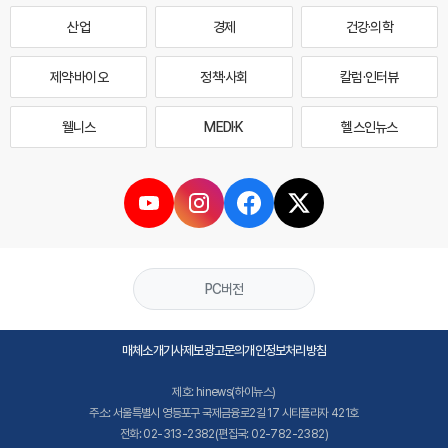
산업
경제
건강·의학
제약·바이오
정책·사회
칼럼·인터뷰
웰니스
MEDI·K
헬스인뉴스
PC버전
매체소개
기사제보
광고문의
개인정보처리방침
제호: hinews(하이뉴스)
주소: 서울특별시 영등포구 국제금융로2길 17 시티플라자 421호
전화: 02-313-2382(편집국: 02-782-2382)