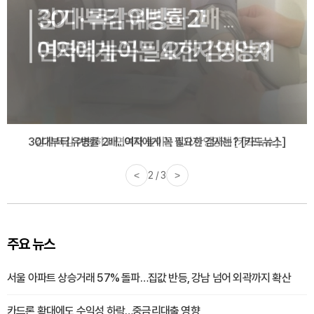
감기·독감 예방하고 면역력 높이는 4가지 영양제 [카드뉴스]
<
3 / 3
>
주요 뉴스
서울 아파트 상승거래 57% 돌파…집값 반등, 강남 넘어 외곽까지 확산
카드론 확대에도 수익성 하락…중금리대출 영향