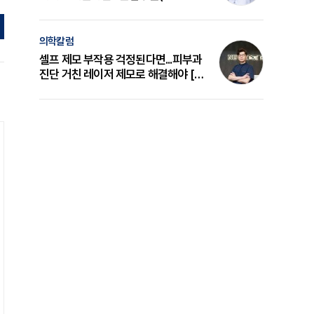
의 원리와 선택 기준 [길건 원장 칼럼]
의학칼럼
셀프 제모 부작용 걱정된다면...피부과
진단 거친 레이저 제모로 해결해야 [변
준석 원장 칼럼]