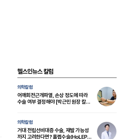
헬스인뉴스 칼럼
의학칼럼
어깨회전근개파열, 손상 정도에 따라
수술 여부 결정해야 [박근민 원장 칼
럼]
의학칼럼
거대 전립선비대증 수술, 재발 가능성
까지 고려한다면? 홀렙수술(HoLEP)