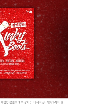
념 체험형 콘텐츠 대폭 강화 (이미지 제공=샤롯데씨어터)