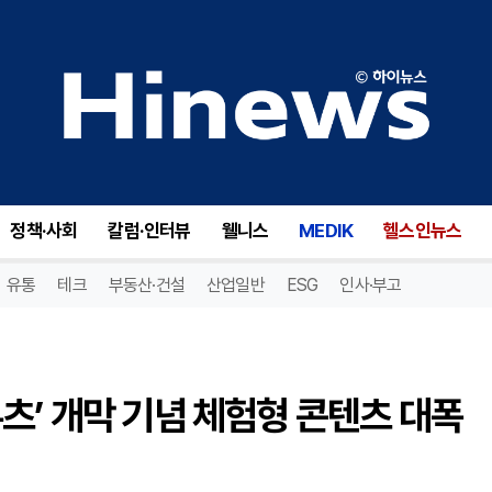
샤롯데씨어터, 뮤지컬 ‘킹키부츠’ 개막 기념 체험형 콘텐츠 대폭 강화
정책·사회
칼럼·인터뷰
웰니스
MEDIK
헬스인뉴스
유통
테크
부동산·건설
산업일반
ESG
인사·부고
츠’ 개막 기념 체험형 콘텐츠 대폭