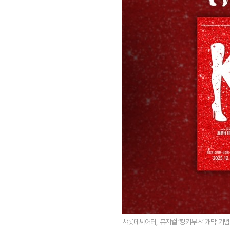
샤롯데씨어터, 뮤지컬 ‘킹키부츠’ 개막 기