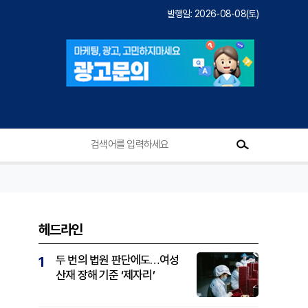
발행일: 2026-08-08(토)
헤드라인
두 번의 법원 판단에도…여성
1
산재 장해 기준 ‘제자리’