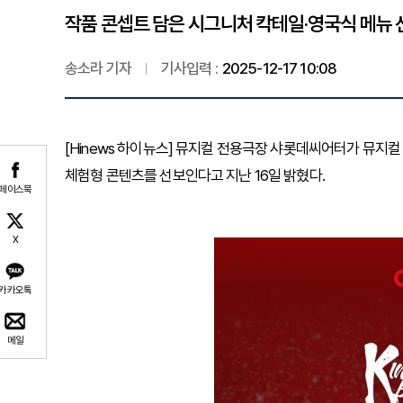
작품 콘셉트 담은 시그니처 칵테일·영국식 메뉴 선
송소라 기자
기사입력 :
2025-12-17 10:08
[Hinews 하이뉴스] 뮤지컬 전용극장 샤롯데씨어터가 뮤지컬
체험형 콘텐츠를 선보인다고 지난 16일 밝혔다.
페이스북
X
카카오톡
메일