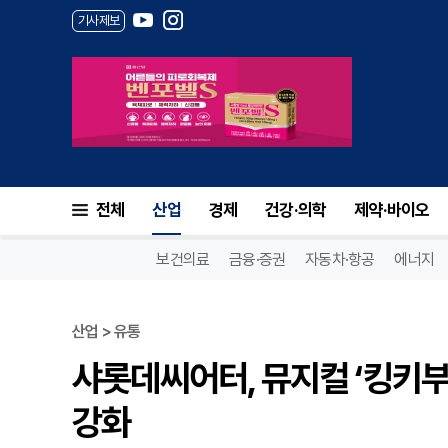
기사제보
전체
산업
경제
건강·의학
제약·바이오
보건의료
금융·증권
자동차·항공
에너지
산업 > 유통
샤롯데씨어터, 뮤지컬 ‘킹키부
강화