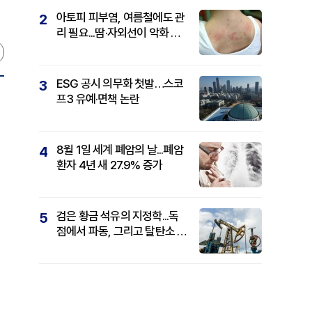
아토피 피부염, 여름철에도 관
2
리 필요...땀·자외선이 악화 요
인
ESG 공시 의무화 첫발…스코
3
프3 유예·면책 논란
8월 1일 세계 폐암의 날...폐암
4
환자 4년 새 27.9% 증가
검은 황금 석유의 지정학...독
5
점에서 파동, 그리고 탈탄소 패
권까지