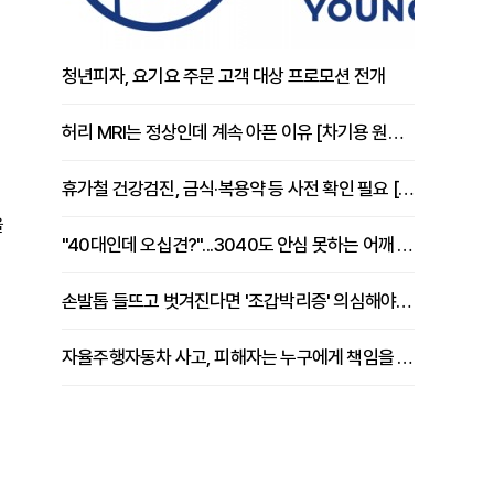
청년피자, 요기요 주문 고객 대상 프로모션 전개
허리 MRI는 정상인데 계속 아픈 이유 [차기용 원장 칼럼]
휴가철 건강검진, 금식·복용약 등 사전 확인 필요 [정도감 원장 칼럼]
을
"40대인데 오십견?"...3040도 안심 못하는 어깨 유착성 관절낭염
손발톱 들뜨고 벗겨진다면 '조갑박리증' 의심해야 [김철윤 원장 칼럼]
자율주행자동차 사고, 피해자는 누구에게 책임을 물을 수 있을까