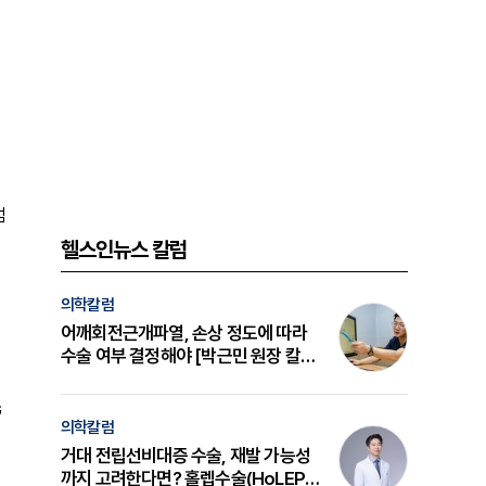
엄
헬스인뉴스 칼럼
의학칼럼
어깨회전근개파열, 손상 정도에 따라
수술 여부 결정해야 [박근민 원장 칼
럼]
G
의학칼럼
거대 전립선비대증 수술, 재발 가능성
까지 고려한다면? 홀렙수술(HoLEP)