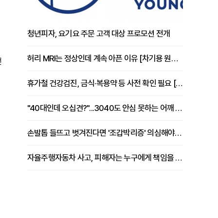
청년피자, 요기요 주문 고객 대상 프로모션 전개
허리 MRI는 정상인데 계속 아픈 이유 [차기용 원장 칼럼]
던
휴가철 건강검진, 금식·복용약 등 사전 확인 필요 [정도감 원장 칼럼]
"40대인데 오십견?"...3040도 안심 못하는 어깨 유착성 관절낭염
손발톱 들뜨고 벗겨진다면 '조갑박리증' 의심해야 [김철윤 원장 칼럼]
자율주행자동차 사고, 피해자는 누구에게 책임을 물을 수 있을까