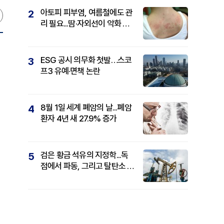
아토피 피부염, 여름철에도 관
2
리 필요...땀·자외선이 악화 요
인
ESG 공시 의무화 첫발…스코
3
프3 유예·면책 논란
8월 1일 세계 폐암의 날...폐암
4
환자 4년 새 27.9% 증가
검은 황금 석유의 지정학...독
5
점에서 파동, 그리고 탈탄소 패
권까지