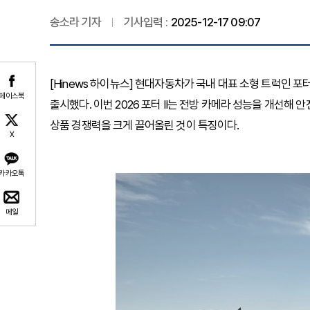
송소라 기자
기사입력 :
2025-12-17 09:07
[Hinews 하이뉴스] 현대자동차가 국내 대표 소형 트럭인 포터의 
페이스북
출시했다. 이번 2026 포터 II는 전방 카메라 성능을 개선해
상품 경쟁력을 크게 끌어올린 것이 특징이다.
X
카카오톡
메일