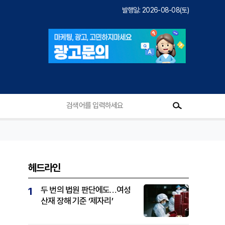
발행일: 2026-08-08(토)
헤드라인
두 번의 법원 판단에도…여성
1
산재 장해 기준 ‘제자리’