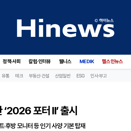
026 포터 II’ 출시
정책·사회
칼럼·인터뷰
웰니스
MEDIK
헬스인뉴스
유통
테크
부동산·건설
산업일반
ESG
인사·부고
2026 포터 II’ 출시
트·후방 모니터 등 인기 사양 기본 탑재