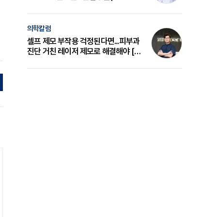
의 원리와 선택 기준 [길건 원장 칼럼]
의학칼럼
셀프 제모 부작용 걱정된다면...피부과
진단 거친 레이저 제모로 해결해야 [변
준석 원장 칼럼]