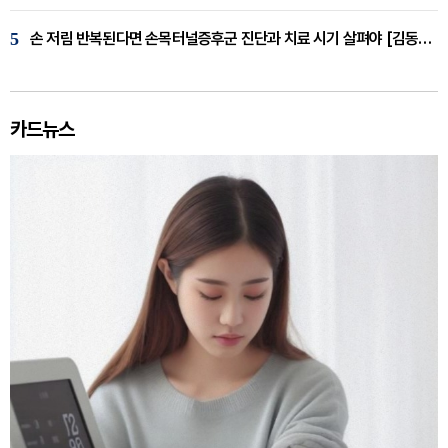
5
손 저림 반복된다면 손목터널증후군 진단과 치료 시기 살펴야 [김동현 원장 칼럼]
카드뉴스