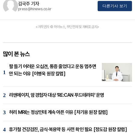
김국주 기자
다른기사 보기
press@hinews.co.kr
<저작권자 © 하이뉴스, 무단전재 및 재배포 금지>
많이 본 뉴스
팔 들기 어려운 오십견, 통증 줄었다고 운동 멈추면
1
안 되는 이유 [이병욱 원장 칼럼]
2
리엔에이치, 암경험자 대상 ‘RE:CAN 푸드테라피’ 운영
3
허리 MRI는 정상인데 계속 아픈 이유 [차기용 원장 칼럼]
4
휴가철 건강검진, 금식·복용약 등 사전 확인 필요 [정도감 원장 칼럼]