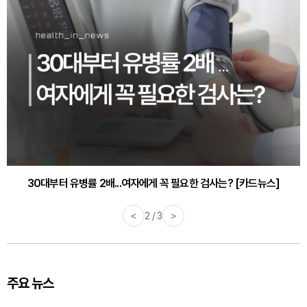
30대부터 유병률 2배...여자에게 꼭 필요한 검사는? [카드뉴스]
감기·독감 예방하고 면역력 높이는 4가지 영양제 [카드뉴스]
<
2 / 3
>
주요 뉴스