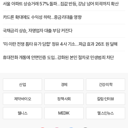
서울 아파트 상승거래 57% 돌파…집값 반등, 강남 넘어 외곽까지 확산
카드론 확대에도 수익성 하락…중금리대출 영향
국채금리 상승, 자영업자 대출 부담 커진다
'미·이란 전쟁 틈타 유가 담합' 정유 4사 기소…파급 효과 26조 원 달해
휴대전화 개통에 안면인증 도입...강화된 본인 절차로 민생범죄 차단
산업
경제
건강·의학
제약·바이오
정책·사회
칼럼·인터뷰
웰니스
MEDI·K
헬스인뉴스