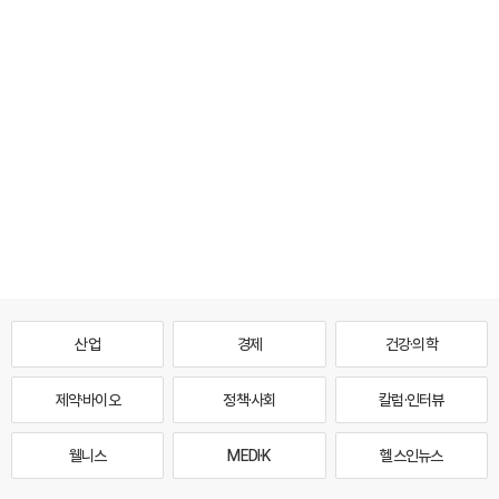
산업
경제
건강·의학
제약·바이오
정책·사회
칼럼·인터뷰
웰니스
MEDI·K
헬스인뉴스