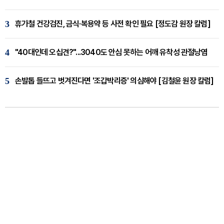
3
휴가철 건강검진, 금식·복용약 등 사전 확인 필요 [정도감 원장 칼럼]
4
"40대인데 오십견?"...3040도 안심 못하는 어깨 유착성 관절낭염
5
손발톱 들뜨고 벗겨진다면 '조갑박리증' 의심해야 [김철윤 원장 칼럼]