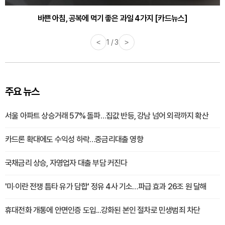
바쁜 아침, 공복에 먹기 좋은 과일 4가지 [카드뉴스]
<
1 / 3
>
주요 뉴스
서울 아파트 상승거래 57% 돌파…집값 반등, 강남 넘어 외곽까지 확산
카드론 확대에도 수익성 하락…중금리대출 영향
국채금리 상승, 자영업자 대출 부담 커진다
'미·이란 전쟁 틈타 유가 담합' 정유 4사 기소…파급 효과 26조 원 달해
휴대전화 개통에 안면인증 도입...강화된 본인 절차로 민생범죄 차단