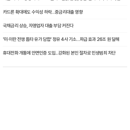
카드론 확대에도 수익성 하락…중금리대출 영향
국채금리 상승, 자영업자 대출 부담 커진다
'미·이란 전쟁 틈타 유가 담합' 정유 4사 기소…파급 효과 26조 원 달해
휴대전화 개통에 안면인증 도입...강화된 본인 절차로 민생범죄 차단