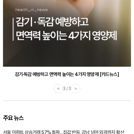
감기·독감 예방하고 면역력 높이는 4가지 영양제 [카드뉴스]
<
3 / 3
>
주요 뉴스
서울 아파트 상승거래 57% 돌파…집값 반등, 강남 넘어 외곽까지 확산