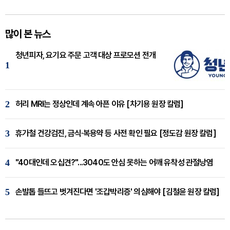
많이 본 뉴스
청년피자, 요기요 주문 고객 대상 프로모션 전개
1
2
허리 MRI는 정상인데 계속 아픈 이유 [차기용 원장 칼럼]
3
휴가철 건강검진, 금식·복용약 등 사전 확인 필요 [정도감 원장 칼럼]
4
"40대인데 오십견?"...3040도 안심 못하는 어깨 유착성 관절낭염
5
손발톱 들뜨고 벗겨진다면 '조갑박리증' 의심해야 [김철윤 원장 칼럼]