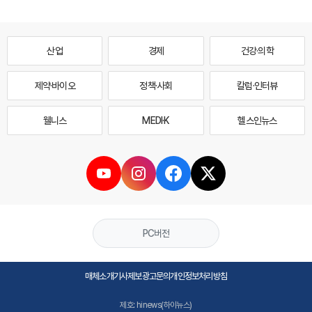
산업
경제
건강·의학
제약·바이오
정책·사회
칼럼·인터뷰
웰니스
MEDI·K
헬스인뉴스
PC버전
매체소개
기사제보
광고문의
개인정보처리방침
제호: hinews(하이뉴스)