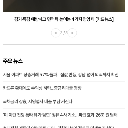
감기·독감 예방하고 면역력 높이는 4가지 영양제 [카드뉴스]
<
3 / 3
>
주요 뉴스
서울 아파트 상승거래 57% 돌파…집값 반등, 강남 넘어 외곽까지 확산
카드론 확대에도 수익성 하락…중금리대출 영향
국채금리 상승, 자영업자 대출 부담 커진다
'미·이란 전쟁 틈타 유가 담합' 정유 4사 기소…파급 효과 26조 원 달해