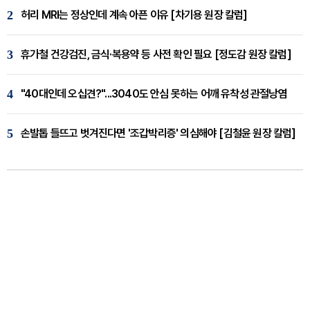
2
허리 MRI는 정상인데 계속 아픈 이유 [차기용 원장 칼럼]
3
휴가철 건강검진, 금식·복용약 등 사전 확인 필요 [정도감 원장 칼럼]
4
"40대인데 오십견?"...3040도 안심 못하는 어깨 유착성 관절낭염
5
손발톱 들뜨고 벗겨진다면 '조갑박리증' 의심해야 [김철윤 원장 칼럼]