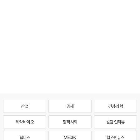
산업
경제
건강·의학
제약·바이오
정책·사회
칼럼·인터뷰
웰니스
MEDI·K
헬스인뉴스