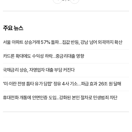
주요 뉴스
서울 아파트 상승거래 57% 돌파…집값 반등, 강남 넘어 외곽까지 확산
카드론 확대에도 수익성 하락…중금리대출 영향
국채금리 상승, 자영업자 대출 부담 커진다
'미·이란 전쟁 틈타 유가 담합' 정유 4사 기소…파급 효과 26조 원 달해
휴대전화 개통에 안면인증 도입...강화된 본인 절차로 민생범죄 차단