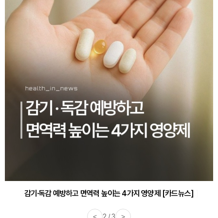
감기·독감 예방하고 면역력 높이는 4가지 영양제 [카드뉴스]
<
3 / 3
>