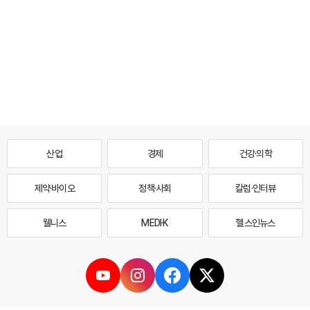
산업
경제
건강·의학
제약·바이오
정책·사회
칼럼·인터뷰
웰니스
MEDI·K
헬스인뉴스