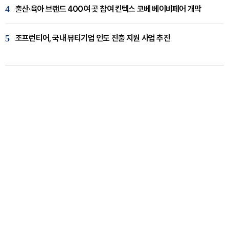
4
출산·육아 브랜드 400여 곳 참여 킨텍스 코베 베이비페어 개막
5
조프런티어, 국내 뷰티기업 인도 진출 지원 사업 추진