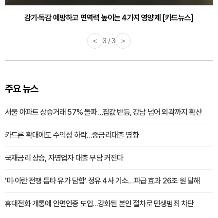
감기·독감 예방하고 면역력 높이는 4가지 영양제 [카드뉴스]
<
3 / 3
>
주요 뉴스
서울 아파트 상승거래 57% 돌파…집값 반등, 강남 넘어 외곽까지 확산
카드론 확대에도 수익성 하락…중금리대출 영향
국채금리 상승, 자영업자 대출 부담 커진다
'미·이란 전쟁 틈타 유가 담합' 정유 4사 기소…파급 효과 26조 원 달해
휴대전화 개통에 안면인증 도입...강화된 본인 절차로 민생범죄 차단