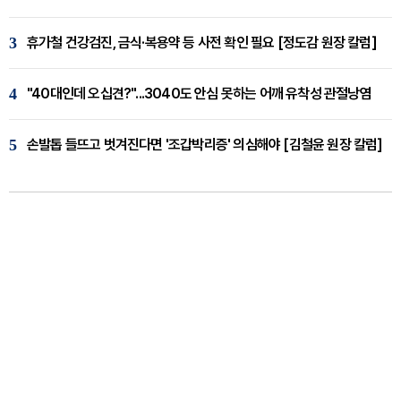
3
휴가철 건강검진, 금식·복용약 등 사전 확인 필요 [정도감 원장 칼럼]
4
"40대인데 오십견?"...3040도 안심 못하는 어깨 유착성 관절낭염
5
손발톱 들뜨고 벗겨진다면 '조갑박리증' 의심해야 [김철윤 원장 칼럼]