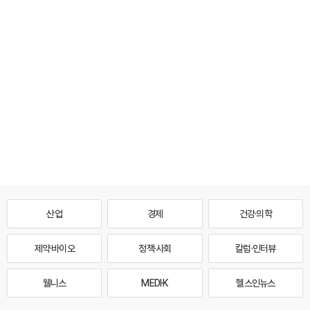
산업
경제
건강·의학
제약·바이오
정책·사회
칼럼·인터뷰
웰니스
MEDI·K
헬스인뉴스