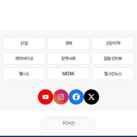
산업
경제
건강·의학
제약·바이오
정책·사회
칼럼·인터뷰
웰니스
MEDI·K
헬스인뉴스
PC버전