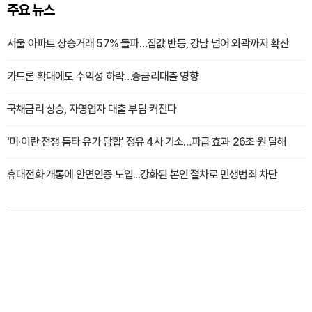
주요 뉴스
서울 아파트 상승거래 57% 돌파…집값 반등, 강남 넘어 외곽까지 확산
카드론 확대에도 수익성 하락…중금리대출 영향
국채금리 상승, 자영업자 대출 부담 커진다
'미·이란 전쟁 틈타 유가 담합' 정유 4사 기소…파급 효과 26조 원 달해
휴대전화 개통에 안면인증 도입...강화된 본인 절차로 민생범죄 차단