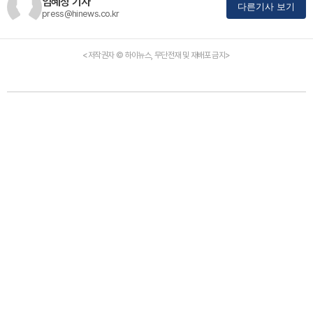
임혜정 기자
다른기사 보기
press@hinews.co.kr
<저작권자 © 하이뉴스, 무단전재 및 재배포 금지>