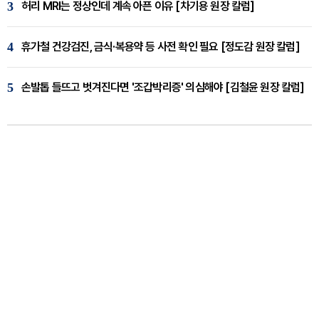
3
허리 MRI는 정상인데 계속 아픈 이유 [차기용 원장 칼럼]
4
휴가철 건강검진, 금식·복용약 등 사전 확인 필요 [정도감 원장 칼럼]
5
손발톱 들뜨고 벗겨진다면 '조갑박리증' 의심해야 [김철윤 원장 칼럼]