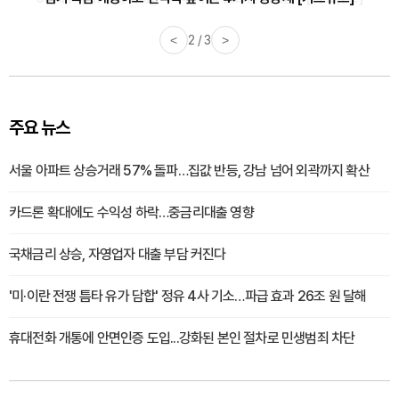
<
3 / 3
>
주요 뉴스
서울 아파트 상승거래 57% 돌파…집값 반등, 강남 넘어 외곽까지 확산
카드론 확대에도 수익성 하락…중금리대출 영향
국채금리 상승, 자영업자 대출 부담 커진다
'미·이란 전쟁 틈타 유가 담합' 정유 4사 기소…파급 효과 26조 원 달해
휴대전화 개통에 안면인증 도입...강화된 본인 절차로 민생범죄 차단