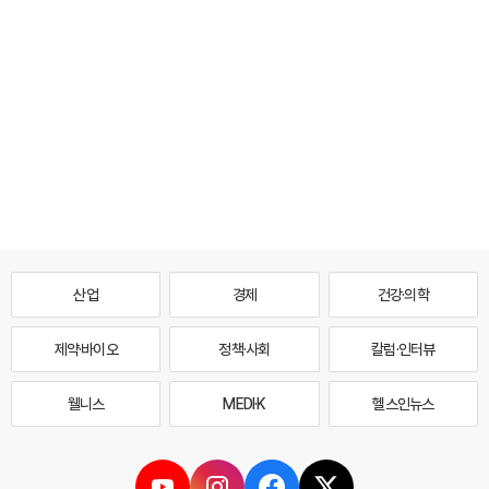
산업
경제
건강·의학
제약·바이오
정책·사회
칼럼·인터뷰
웰니스
MEDI·K
헬스인뉴스