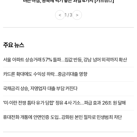
30대부터 유병률 2배...여자에게 꼭 필요한 검사는? [카드뉴스]
바쁜 아침, 공복에 먹기 좋은 과일 4가지 [카드뉴스]
<
1 / 3
>
주요 뉴스
서울 아파트 상승거래 57% 돌파…집값 반등, 강남 넘어 외곽까지 확산
카드론 확대에도 수익성 하락…중금리대출 영향
국채금리 상승, 자영업자 대출 부담 커진다
'미·이란 전쟁 틈타 유가 담합' 정유 4사 기소…파급 효과 26조 원 달해
휴대전화 개통에 안면인증 도입...강화된 본인 절차로 민생범죄 차단