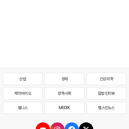
산업
경제
건강·의학
제약·바이오
정책·사회
칼럼·인터뷰
웰니스
MEDI·K
헬스인뉴스