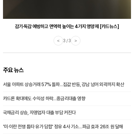
감기·독감 예방하고 면역력 높이는 4가지 영양제 [카드뉴스]
<
3 / 3
>
주요 뉴스
서울 아파트 상승거래 57% 돌파…집값 반등, 강남 넘어 외곽까지 확산
카드론 확대에도 수익성 하락…중금리대출 영향
국채금리 상승, 자영업자 대출 부담 커진다
'미·이란 전쟁 틈타 유가 담합' 정유 4사 기소…파급 효과 26조 원 달해