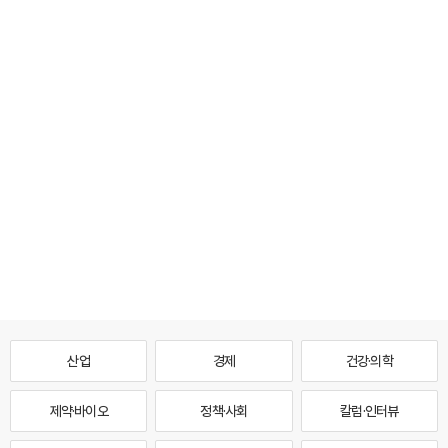
산업
경제
건강·의학
제약·바이오
정책·사회
칼럼·인터뷰