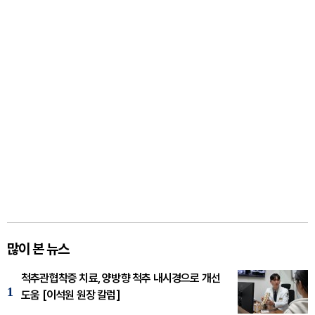
많이 본 뉴스
척추관협착증 치료, 양방향 척추 내시경으로 개선
1
도움 [이석원 원장 칼럼]