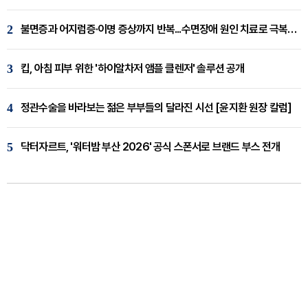
2
불면증과 어지럼증·이명 증상까지 반복...수면장애 원인 치료로 극복해야
3
킵, 아침 피부 위한 '하이알차저 앰플 클렌저' 솔루션 공개
4
정관수술을 바라보는 젊은 부부들의 달라진 시선 [윤지환 원장 칼럼]
5
닥터자르트, '워터밤 부산 2026' 공식 스폰서로 브랜드 부스 전개