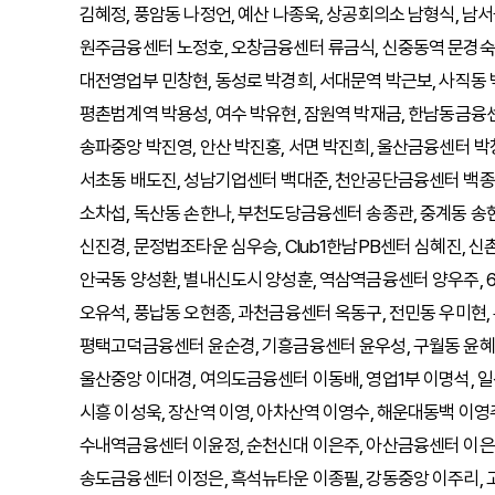
김혜정, 풍암동 나정언, 예산 나종욱, 상공회의소 남형식, 남
원주금융센터 노정호, 오창금융센터 류금식, 신중동역 문경숙,
대전영업부 민창현, 동성로 박경희, 서대문역 박근보, 사직동 
평촌범계역 박용성, 여수 박유현, 잠원역 박재금, 한남동금융센
송파중앙 박진영, 안산 박진홍, 서면 박진희, 울산금융센터 박
서초동 배도진, 성남기업센터 백대준, 천안공단금융센터 백종돈
소차섭, 독산동 손한나, 부천도당금융센터 송종관, 중계동 송
신진경, 문정법조타운 심우승, Club1한남PB센터 심혜진, 신
안국동 양성환, 별내신도시 양성훈, 역삼역금융센터 양우주, 
오유석, 풍납동 오현종, 과천금융센터 옥동구, 전민동 우미현
평택고덕금융센터 윤순경, 기흥금융센터 윤우성, 구월동 윤혜영
울산중앙 이대경, 여의도금융센터 이동배, 영업1부 이명석, 일
시흥 이성욱, 장산역 이영, 아차산역 이영수, 해운대동백 이
수내역금융센터 이윤정, 순천신대 이은주, 아산금융센터 이은준,
송도금융센터 이정은, 흑석뉴타운 이종필, 강동중앙 이주리, 