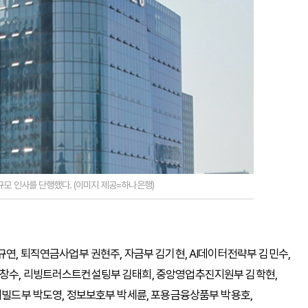
대규모 인사를 단행했다. (이미지 제공=하나은행)
규연, 퇴직연금사업부 권현주, 자금부 김기현, AI데이터전략부 김민수,
김창수, 리빙트러스트컨설팅부 김태희, 중앙영업추진지원부 김학현,
T리빌드부 박도영, 정보보호부 박세륜, 포용금융상품부 박용호,