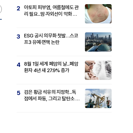
아토피 피부염, 여름철에도 관
2
리 필요...땀·자외선이 악화 요
인
ESG 공시 의무화 첫발…스코
3
프3 유예·면책 논란
8월 1일 세계 폐암의 날...폐암
4
환자 4년 새 27.9% 증가
검은 황금 석유의 지정학...독
5
점에서 파동, 그리고 탈탄소 패
권까지