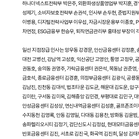
하나더넥스트전략부 박은주, 외환파생상품영업부 박지훈, 경
성제기, 소비자보호전략부 손권석, 인사부 손두현, 준법지원부
이병용, 디지털전략사업부 이우섭, 자금시장운용부 이종호, 
차연정, ESG금융부 한승우, 퇴직연금관리부 홍태성 부장이 
일선 지점장급 인사는 망우동 강경문, 안산금융센터 강정훈, 
대전 고병선, 강남역 고성호, 익산공단 고영안, 통영 고정우,
권동호, 숭의동 권명주, 가락금융센터 권은석, 목동남 권준영,
금호석, 종로금융센터 김경훈, 의정부금융센터 김광식, 공릉동
김남진, 진천동 김대석, 법조타운 김도균, 해운대 김도운, 
김미란, 구서동 김미옥, 김해중앙 김민경, 부평대로 김민구, 
안성금융센터 김성상, 연신내역금융센터 김성훈, 골프존조이마
수지동천 김영록, 안동 김영일, 다대동 김용찬, 방화동 김윤범
송파헬리오시티 김정기, 검단신도시 김정섭, 현대모터금융센터 
반포금융센터 김진, 서초로 김진국, 화곡역 김진희, 달성 김태