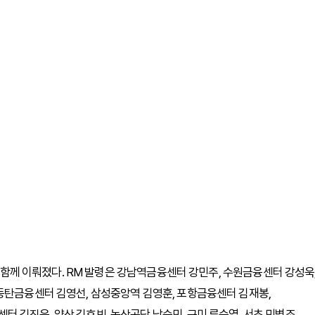
도 함께 이뤄졌다. RM 발령은 강남역금융센터 강민주, 수원금융센터 강성욱
동탄금융센터 김영선, 삼성중앙역 김영훈, 포항금융센터 김재봉,
 김진욱, 양산 김효빈, 녹산공단 남승민, 구미 류순열, 서초 민병조,