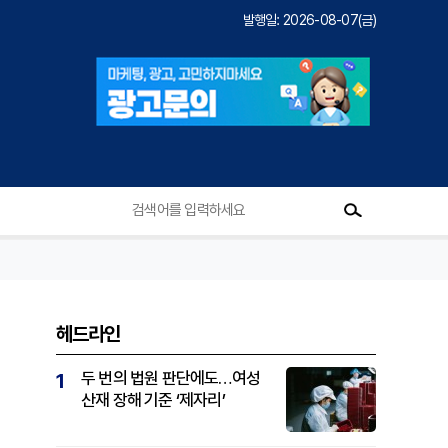
발행일: 2026-08-07(금)
헤드라인
두 번의 법원 판단에도…여성
1
산재 장해 기준 ‘제자리’