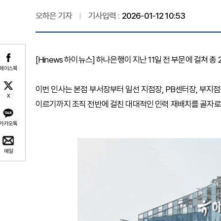
오하은 기자
기사입력 :
2026-01-12 10:53
[Hinews 하이뉴스] 하나은행이 지난 11일 전 부문에 걸쳐 
페이스북
이번 인사는 본점 부서장부터 일선 지점장, PB센터장, 부지점장
X
이르기까지 조직 전반에 걸친 대대적인 인력 재배치를 골자로
카카오톡
메일