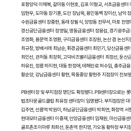
포항양덕 이채복, 갈마동 이현호, 김포 이형교, 서초금융센터
임현우, 도마동 장기훈, 도안 장남옥, 용인동백 장미선, 남악 
수원금융센터 장중현, 동래 장필식, 양정동 전무석, 마포 전영
경산공단금융센터 정영일, 명동금융센터 정응섭, 경기광주금융
조영화, 용문역 조영환, 구리금융센터 조장원, 논산 겸 논산지
최규창, 방배서래 최남순, 휘경금융센터 최민기, 당산금융센터
최인선, 관저동 최장희, 고덕비즈밸리금융센터 최정선, 둔산
하유진, 정릉 하지현, 대동 한정애, 테헤란로 허수임, 충주금
황순양, 강남금융센터 황현, 목동중앙 황현주 지점장이 전보됐
PB센터장 및 부지점장 명단도 확정됐다. PB센터장으로는 
법조타운골드클럽 최유정 센터장이 임명됐다. 부지점장은 대전
김주연, 선릉역 박원미, 하남공단금융센터 박희연, 화정역 서
현대모터금융센터 이중재, 안양금융센터 임채원, 마산금융센터 
골프존조이마루 최희선, 둔촌역 한지영, 가오동 황하정 부지