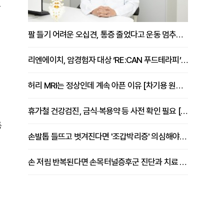
부
팔 들기 어려운 오십견, 통증 줄었다고 운동 멈추면 안 되는 이유 [이병욱 원장 칼럼]
리엔에이치, 암경험자 대상 ‘RE:CAN 푸드테라피’ 운영
허리 MRI는 정상인데 계속 아픈 이유 [차기용 원장 칼럼]
휴가철 건강검진, 금식·복용약 등 사전 확인 필요 [정도감 원장 칼럼]
동
손발톱 들뜨고 벗겨진다면 '조갑박리증' 의심해야 [김철윤 원장 칼럼]
손 저림 반복된다면 손목터널증후군 진단과 치료 시기 살펴야 [김동현 원장 칼럼]