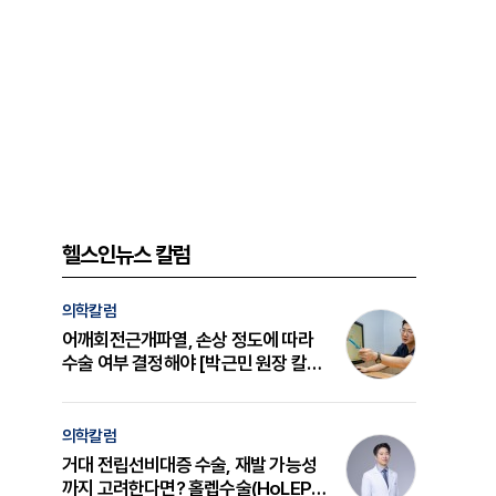
헬스인뉴스 칼럼
의학칼럼
어깨회전근개파열, 손상 정도에 따라
수술 여부 결정해야 [박근민 원장 칼
럼]
의학칼럼
거대 전립선비대증 수술, 재발 가능성
까지 고려한다면? 홀렙수술(HoLEP)