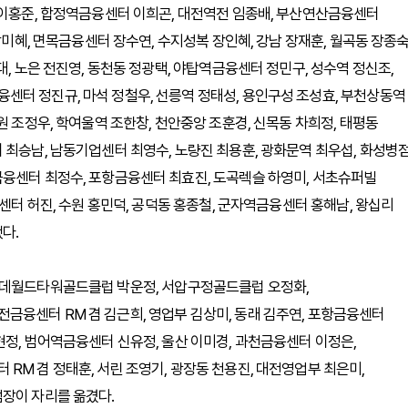
 이홍준, 합정역금융센터 이희곤, 대전역전 임종배, 부산연산금융센터
장미혜, 면목금융센터 장수연, 수지성복 장인혜, 강남 장재훈, 월곡동 장종숙
대, 노은 전진영, 동천동 정광택, 야탑역금융센터 정민구, 성수역 정신조,
센터 정진규, 마석 정철우, 선릉역 정태성, 용인구성 조성효, 부천상동역
원 조정우, 학여울역 조한창, 천안중앙 조훈경, 신목동 차희정, 태평동
 최승남, 남동기업센터 최영수, 노량진 최용훈, 광화문역 최우섭, 화성병
금융센터 최정수, 포항금융센터 최효진, 도곡렉슬 하영미, 서초슈퍼빌
융센터 허진, 수원 홍민덕, 공덕동 홍종철, 군자역금융센터 홍해남, 왕십리
다.
롯데월드타워골드클럽 박운정, 서압구정골드클럽 오정화,
금융센터 RM 겸 김근희, 영업부 김상미, 동래 김주연, 포항금융센터
현정, 범어역금융센터 신유정, 울산 이미경, 과천금융센터 이정은,
RM 겸 정태훈, 서린 조영기, 광장동 천용진, 대전영업부 최은미,
점장이 자리를 옮겼다.