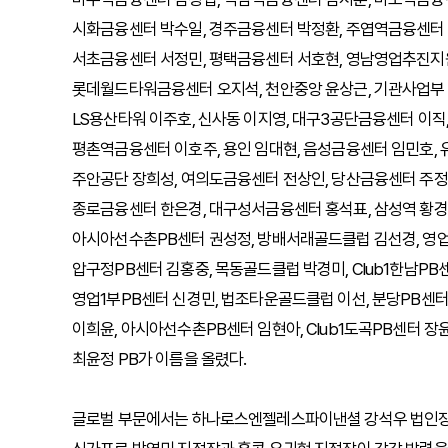
시화금융센터 박수일, 경주금융센터 박정환, 주엽역금융센터 
서초금융센터 서정민, 평택금융센터 서호현, 영남영업추진지원
롯데월드타워금융센터 오지석, 천안중앙 윤상근, 기관사업부 
LS용산타워 이주호, 신사동 이지영, 대구3공단금융센터 이직
평촌역금융센터 이호주, 용인 임대현, 음성금융센터 임민호, 유
주안공단 장희성, 여의도금융센터 전상인, 당산금융센터 주정
종로금융센터 한은경, 대구성서금융센터 홍석표, 삼성역 황경진
아시아선수촌PB센터 권성정, 방배서래골드클럽 김선경, 영업1
압구정PB센터 김홍중, 목동골드클럽 박경미, Club1한남PB센
영업1부PB센터 신경민, 법조타운골드클럽 이선, 분당PB센터 
이희윤, 아시아선수촌PB센터 임현아, Club1도곡PB센터 
최윤정 PB가 이름을 올렸다.
글로벌 부문에서는 하나로스엔젤레스파이낸셜 강석우 법인장