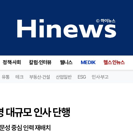
 대규모 인사 단행
정책·사회
칼럼·인터뷰
웰니스
MEDIK
헬스인뉴스
유통
테크
부동산·건설
산업일반
ESG
인사·부고
명 대규모 인사 단행
전문성 중심 인력 재배치