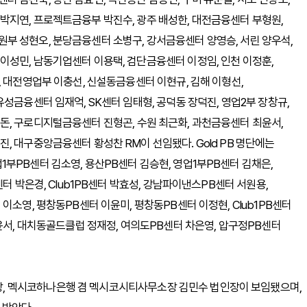
박지연, 프로젝트금융부 박진수, 광주 배성한, 대전금융센터 부형원,
부 성현오, 분당금융센터 소병구, 강서금융센터 양영승, 서린 양우석,
이성민, 남동기업센터 이용택, 검단금융센터 이정임, 인천 이정훈,
, 대전영업부 이충선, 신설동금융센터 이현규, 김해 이형선,
성금융센터 임재억, SK센터 임태형, 공덕동 장덕진, 영업2부 장창규,
돈, 구로디지털금융센터 진형곤, 수원 최근화, 과천금융센터 최윤서,
, 대구중앙금융센터 황성찬 RM이 선임됐다. Gold PB 명단에는
부PB센터 김소영, 용산PB센터 김승현, 영업1부PB센터 김채은,
터 박은경, Club1PB센터 박효성, 강남파이낸스PB센터 서원용,
이소영, 평창동PB센터 이윤미, 평창동PB센터 이정현, Club1PB센터
장윤서, 대치동골드클럽 정재정, 여의도PB센터 차은영, 압구정PB센터
, 멕시코하나은행 겸 멕시코시티사무소장 김민수 법인장이 보임됐으며,