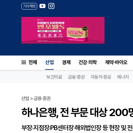
기사제보
하나은행, 전 부문 대상 200명
전체
산업
경제
건강·의학
제약·바이오
보건의료
금융·증권
자동차·항공
에너지
산업 > 금융·증권
하나은행, 전 부문 대상 200
부장·지점장·PB센터장·해외법인장 등 현장 및 