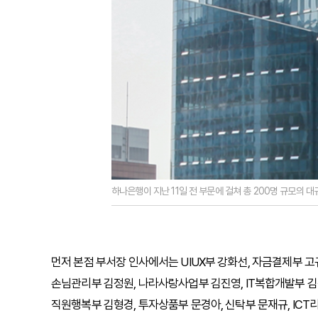
하나은행이 지난 11일 전 부문에 걸쳐 총 200명 규모의 
먼저 본점 부서장 인사에서는 UIUX부 강화선, 자금결제부 고
손님관리부 김정원, 나라사랑사업부 김진영, IT복합개발부 
직원행복부 김형경, 투자상품부 문경아, 신탁부 문재규, IC