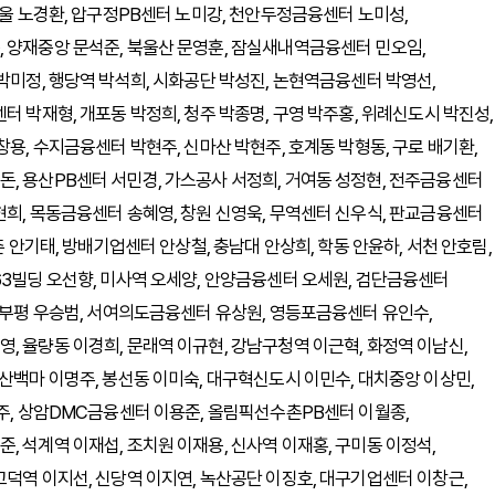
서울 노경환, 압구정PB센터 노미강, 천안두정금융센터 노미성,
 양재중앙 문석준, 북울산 문영훈, 잠실새내역금융센터 민오임,
박미정, 행당역 박석희, 시화공단 박성진, 논현역금융센터 박영선,
터 박재형, 개포동 박정희, 청주 박종명, 구영 박주홍, 위례신도시 박진성,
창용, 수지금융센터 박현주, 신마산 박현주, 호계동 박형동, 구로 배기환,
, 용산PB센터 서민경, 가스공사 서정희, 거여동 성정현, 전주금융센터
현희, 목동금융센터 송혜영, 창원 신영욱, 무역센터 신우식, 판교금융센터
촌 안기태, 방배기업센터 안상철, 충남대 안상희, 학동 안윤하, 서천 안호림,
63빌딩 오선향, 미사역 오세양, 안양금융센터 오세원, 검단금융센터
, 부평 우승범, 서여의도금융센터 유상원, 영등포금융센터 유인수,
, 율량동 이경희, 문래역 이규현, 강남구청역 이근혁, 화정역 이남신,
산백마 이명주, 봉선동 이미숙, 대구혁신도시 이민수, 대치중앙 이상민,
영주, 상암DMC금융센터 이용준, 올림픽선수촌PB센터 이월종,
 석계역 이재섭, 조치원 이재용, 신사역 이재홍, 구미동 이정석,
고덕역 이지선, 신당역 이지연, 녹산공단 이징호, 대구기업센터 이창근,