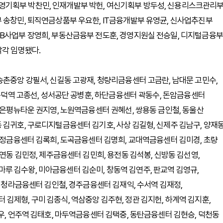
영기획부 박찬민, 인재개발부 박헌, 여신기획부 방두성, 신용리스크관리
 송창민, 퇴직연금상품부 우요한, IT금융개발부 유영균, 신사업추진부
PB사업부 장영희, 부동산금융부 전도훈, 경영지원실 전승일, 디지털금융부
각각 임명됐다.
송촌중앙 강필서, 신길동 고광재, 청량리금융센터 고금란, 남대문 고민수,
 공덕역 고종선, 성서공단 공병훈, 하단금융센터 곽동수, 돈암금융센터
 은평뉴타운 권지영, 노원역금융센터 권혜선, 쌍용동 금인철, 동울산
 김귀호, 구로디지털금융센터 김기호, 사상 김길형, 신제주 김남구, 양재
압구정금융센터 김록희, 도곡금융센터 김명희, 교대역금융센터 김미경, 초량
대연동 김민정, 제주금융센터 김민희, 용전동 김석봉, 신방동 김선영,
루 김수왕, 미아금융센터 김순미, 창동역 김연주, 판교역 김영규,
, 청라금융센터 김인철, 경주금융센터 김재익, 수서역 김재정,
김제형, 구미 김종식, 역삼중앙 김주현, 정관 김지헌, 하계역 김지훈,
우, 언주역 김태호, 마두역금융센터 김택중, 동탄금융센터 김현승, 덕천동